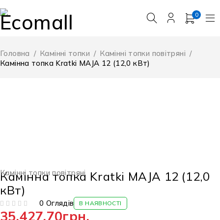
0
Головна
/
Камінні топки
/
Камінні топки повітряні
/
Камінна топка Kratki MAJA 12 (12,0 кВт)
Камінні топки повітряні
Камінна топка Kratki MAJA 12 (12,0
кВт)
0 Оглядів
В НАЯВНОСТІ
35,427.70
грн.
ОЦІНЕНО В
З 5