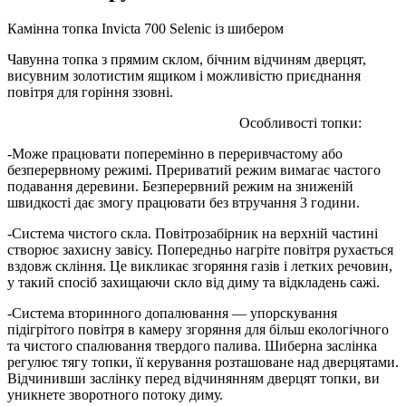
Камінна топка Invicta 700 Selenic із шибером
Чавунна топка з прямим склом, бічним відчиням дверцят,
висувним золотистим ящиком і можливістю приєднання
повітря для горіння ззовні.
Особливості топки:
-Може працювати поперемінно в переривчастому або
безперервному режимі. Прериватий режим вимагає частого
подавання деревини. Безперервний режим на зниженій
швидкості дає змогу працювати без втручання 3 години.
-Система чистого скла. Повітрозабірник на верхній частині
створює захисну завісу. Попередньо нагріте повітря рухається
вздовж скління. Це викликає згоряння газів і летких речовин,
у такий спосіб захищаючи скло від диму та відкладень сажі.
-Система вторинного допалювання — упорскування
підігрітого повітря в камеру згоряння для більш екологічного
та чистого спалювання твердого палива. Шиберна заслінка
регулює тягу топки, її керування розташоване над дверцятами.
Відчинивши заслінку перед відчинянням дверцят топки, ви
уникнете зворотного потоку диму.