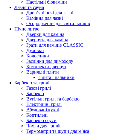
Настільні біокаміни
Лазня та сауна
Дров’яні печі для лазні
Каміння для лазні
Огородження для світильників
Пічне литво
Дверки для каміна
Дверцята для каміна
Ґрати для камінів CLASSIC
Духовки
Колосники
Заслінки для димоходу
Комплекти дверцят
Варильні плити
Плита і пальники
Барбекю та грилі
Газові грилі
Барбекю
Вугільні грилі та барбекю
Електричні грилі
Вбудовані кухні
Коптильні
Барбекю соуси
Чохли для грилів
Термометри та щупи для м’яса