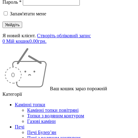
Пароль *
Запам'ятати мене
Я новий клієнт.
Створіть обліковий запис
0
Мій кошик
0.00
грн.
Ваш кошик зараз порожній
Категорії
Камінні топки
Камінні топки повітряні
Топки з водяним контуром
Газові каміни
Печі
Печі Булер’ян
Печі з водяним контуром