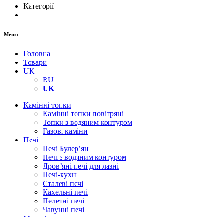
Категорії
Меню
Головна
Товари
UK
RU
UK
Камінні топки
Камінні топки повітряні
Топки з водяним контуром
Газові каміни
Печі
Печі Булер’ян
Печі з водяним контуром
Дров’яні печі для лазні
Печі-кухні
Сталеві печі
Кахельні печі
Пелетні печі
Чавунні печі