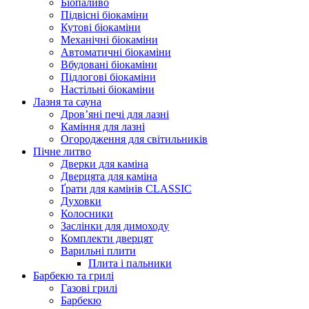
Біопаливо
Підвісні біокаміни
Кутові біокаміни
Механічні біокаміни
Автоматичні біокаміни
Вбудовані біокаміни
Підлогові біокаміни
Настільні біокаміни
Лазня та сауна
Дров’яні печі для лазні
Каміння для лазні
Огородження для світильників
Пічне литво
Дверки для каміна
Дверцята для каміна
Ґрати для камінів CLASSIC
Духовки
Колосники
Заслінки для димоходу
Комплекти дверцят
Варильні плити
Плита і пальники
Барбекю та грилі
Газові грилі
Барбекю