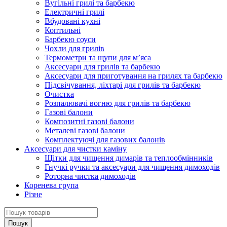
Вугільні грилі та барбекю
Електричні грилі
Вбудовані кухні
Коптильні
Барбекю соуси
Чохли для грилів
Термометри та щупи для м’яса
Аксесуари для грилів та барбекю
Аксесуари для приготування на грилях та барбекю
Підсвічування, ліхтарі для грилів та барбекю
Очистка
Розпалювачі вогню для грилів та барбекю
Газові балони
Композитні газові балони
Металеві газові балони
Комплектуючі для газових балонів
Аксесуари для чистки каміну
Щітки для чищення димарів та теплообмінників
Гнучкі ручки та аксесуари для чищення димоходів
Роторна чистка димоходів
Коренева група
Різне