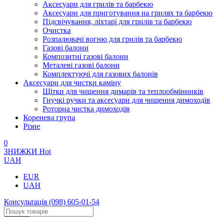
Аксесуари для грилів та барбекю
Аксесуари для приготування на грилях та барбекю
Підсвічування, ліхтарі для грилів та барбекю
Очистка
Розпалювачі вогню для грилів та барбекю
Газові балони
Композитні газові балони
Металеві газові балони
Комплектуючі для газових балонів
Аксесуари для чистки каміну
Щітки для чищення димарів та теплообмінників
Гнучкі ручки та аксесуари для чищення димоходів
Роторна чистка димоходів
Коренева група
Різне
0
ЗНИЖКИ
Hot
UAH
EUR
UAH
Консультація
(098) 605-01-54