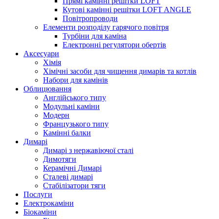
Прямі камінні решітки LOFT
Кутові камінні решітки LOFT ANGLE
Повітропроводи
Елементи розподілу гарячого повітря
Турбіни для каміна
Електронні регулятори обертів
Аксесуари
Хімія
Хімічні засоби для чищення димарів та котлів
Набори для камінів
Облицювання
Англійського типу
Модульні каміни
Модерн
Французького типу
Камінні балки
Димарі
Димарі з нержавіючої сталі
Димотяги
Керамічні Димарі
Сталеві димарі
Стабілізатори тяги
Послуги
Електрокаміни
Біокаміни