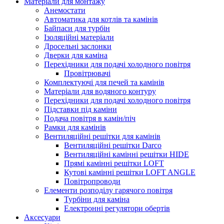
Матеріали для монтажу
Анемостати
Автоматика для котлів та камінів
Байпаси для турбін
Ізоляційні матеріали
Дросельні заслонки
Дверки для каміна
Перехідники для подачі холодного повітря
Провітрювачі
Комплектуючі для печей та камінів
Матеріали для водяного контуру
Перехідники для подачі холодного повітря
Підставки під каміни
Подача повітря в камін/піч
Рамки для камінів
Вентиляційні решітки для камінів
Вентиляційні решітки Darco
Вентиляційні камінні решітки HIDE
Прямі камінні решітки LOFT
Кутові камінні решітки LOFT ANGLE
Повітропроводи
Елементи розподілу гарячого повітря
Турбіни для каміна
Електронні регулятори обертів
Аксесуари