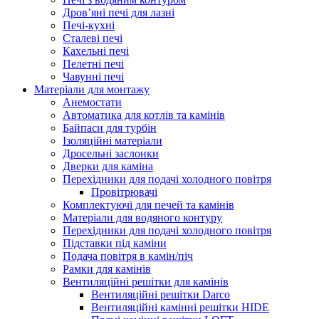
Дров’яні печі для лазні
Печі-кухні
Сталеві печі
Кахельні печі
Пелетні печі
Чавунні печі
Матеріали для монтажу
Анемостати
Автоматика для котлів та камінів
Байпаси для турбін
Ізоляційні матеріали
Дросельні заслонки
Дверки для каміна
Перехідники для подачі холодного повітря
Провітрювачі
Комплектуючі для печей та камінів
Матеріали для водяного контуру
Перехідники для подачі холодного повітря
Підставки під каміни
Подача повітря в камін/піч
Рамки для камінів
Вентиляційні решітки для камінів
Вентиляційні решітки Darco
Вентиляційні камінні решітки HIDE