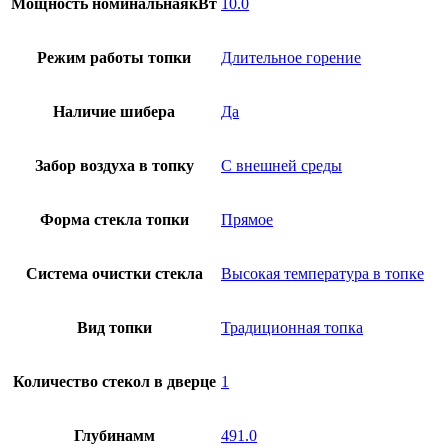
Мощность номинальнаякВт
10.0
Режим работы топки
Длительное горение
Наличие шибера
Да
Забор воздуха в топку
С внешней среды
Форма стекла топки
Прямое
Система очистки стекла
Высокая температура в топке
Вид топки
Традиционная топка
Количество стекол в дверце
1
Глубинамм
491.0