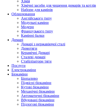
Хімія
Хімічні засоби для чищення димарів та котлів
Набори для камінів
Облицювання
Англійського типу
Модульні каміни
Модерн
Французького типу
Камінні балки
Димарі
Димарі з нержавіючої сталі
Димотяги
Керамічні Димарі
Сталеві димарі
Стабілізатори тяги
Послуги
Електрокаміни
Біокаміни
Біопаливо
Підвісні біокаміни
Кутові біокаміни
Механічні біокаміни
Автоматичні біокаміни
Вбудовані біокаміни
Підлогові біокаміни