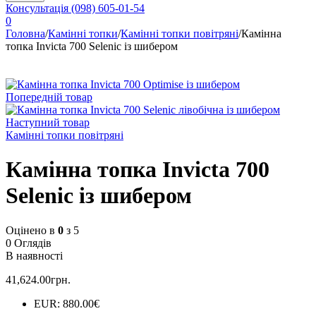
Консультація
(098) 605-01-54
0
Головна
/
Камінні топки
/
Камінні топки повітряні
/
Камінна
топка Invicta 700 Selenic із шибером
Попередній товар
Наступний товар
Камінні топки повітряні
Камінна топка Invicta 700
Selenic із шибером
Оцінено в
0
з 5
0 Оглядів
В наявності
41,624.00
грн.
EUR
:
880.00€