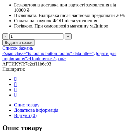
Безкоштовна доставка при вартості замовлення від
10000 ₴
Післяплата.
Відправка після часткової предоплати 20%
Сплата на рахунок ФОП після уточнення
Готівкою.
При самовивозі з магазину м.Дніпро
Камінна
топка
Додати в кошик
Invicta
Список бажань
700
<span class="ts-tooltip button-tooltip" data-title="Додати для
Selenic
порівняння">Порівняти</span>
із
АРТИКУЛ:
7c2cf11b6e93
шибером
Поширити:
кількість
Опис товару
Додаткова інформація
Відгуки (0)
Опис товару