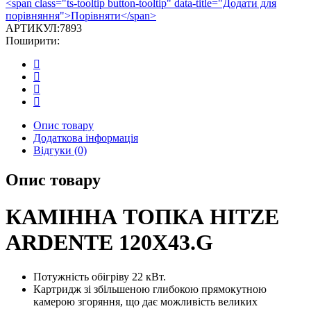
<span class="ts-tooltip button-tooltip" data-title="Додати для
AL120X43G.H-
порівняння">Порівняти</span>
D
АРТИКУЛ:
7893
кількість
Поширити:
Опис товару
Додаткова інформація
Відгуки (0)
Опис товару
КАМІННА ТОПКА HITZE
ARDENTE 120X43.G
Потужність обігріву 22 кВт.
Картридж зі збільшеною глибокою прямокутною
камерою згоряння, що дає можливість великих