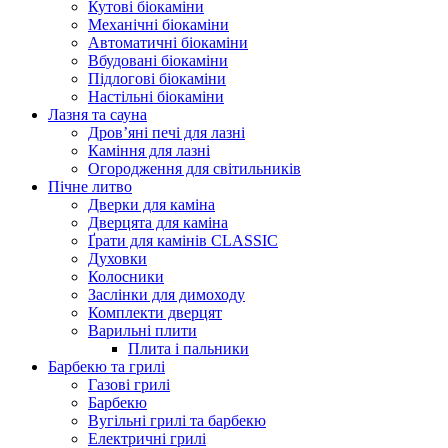
Кутові біокаміни
Механічні біокаміни
Автоматичні біокаміни
Вбудовані біокаміни
Підлогові біокаміни
Настільні біокаміни
Лазня та сауна
Дров’яні печі для лазні
Каміння для лазні
Огородження для світильників
Пічне литво
Дверки для каміна
Дверцята для каміна
Ґрати для камінів CLASSIC
Духовки
Колосники
Заслінки для димоходу
Комплекти дверцят
Варильні плити
Плита і пальники
Барбекю та грилі
Газові грилі
Барбекю
Вугільні грилі та барбекю
Електричні грилі