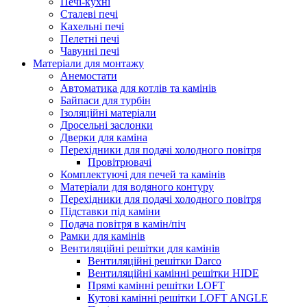
Печі-кухні
Сталеві печі
Кахельні печі
Пелетні печі
Чавунні печі
Матеріали для монтажу
Анемостати
Автоматика для котлів та камінів
Байпаси для турбін
Ізоляційні матеріали
Дросельні заслонки
Дверки для каміна
Перехідники для подачі холодного повітря
Провітрювачі
Комплектуючі для печей та камінів
Матеріали для водяного контуру
Перехідники для подачі холодного повітря
Підставки під каміни
Подача повітря в камін/піч
Рамки для камінів
Вентиляційні решітки для камінів
Вентиляційні решітки Darco
Вентиляційні камінні решітки HIDE
Прямі камінні решітки LOFT
Кутові камінні решітки LOFT ANGLE