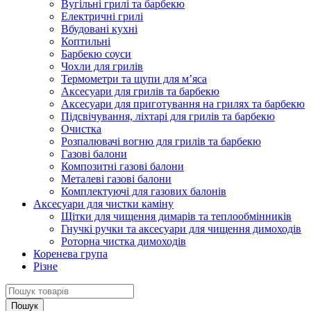
Вугільні грилі та барбекю
Електричні грилі
Вбудовані кухні
Коптильні
Барбекю соуси
Чохли для грилів
Термометри та щупи для м’яса
Аксесуари для грилів та барбекю
Аксесуари для приготування на грилях та барбекю
Підсвічування, ліхтарі для грилів та барбекю
Очистка
Розпалювачі вогню для грилів та барбекю
Газові балони
Композитні газові балони
Металеві газові балони
Комплектуючі для газових балонів
Аксесуари для чистки каміну
Щітки для чищення димарів та теплообмінників
Гнучкі ручки та аксесуари для чищення димоходів
Роторна чистка димоходів
Коренева група
Різне