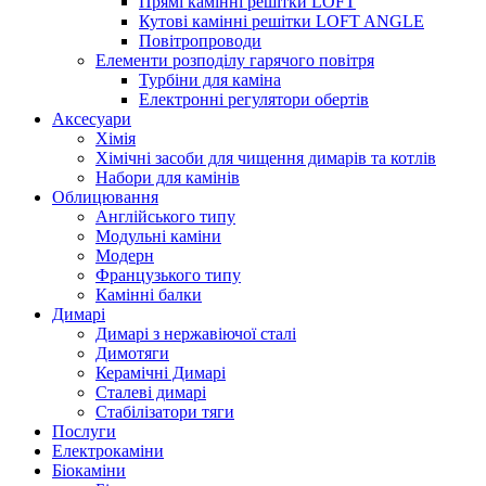
Прямі камінні решітки LOFT
Кутові камінні решітки LOFT ANGLE
Повітропроводи
Елементи розподілу гарячого повітря
Турбіни для каміна
Електронні регулятори обертів
Аксесуари
Хімія
Хімічні засоби для чищення димарів та котлів
Набори для камінів
Облицювання
Англійського типу
Модульні каміни
Модерн
Французького типу
Камінні балки
Димарі
Димарі з нержавіючої сталі
Димотяги
Керамічні Димарі
Сталеві димарі
Стабілізатори тяги
Послуги
Електрокаміни
Біокаміни