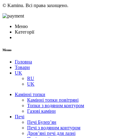
© Kaminu. Всі права захищено.
Меню
Категорії
Меню
Головна
Товари
UK
RU
UK
Камінні топки
Камінні топки повітряні
Топки з водяним контуром
Газові каміни
Печі
Печі Булер’ян
Печі з водяним контуром
Дров’яні печі для лазні