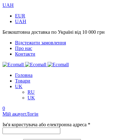
UAH
EUR
UAH
Безкоштовна доставка по Україні від 10 000 грн
Відстежити замовлення
Про нас
Контакти
Головна
Товари
UK
RU
UK
0
Мій акаунт
Логін
Ім'я користувача або електронна адреса *