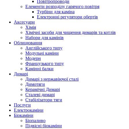
Повітропроводи
Елементи розподілу гарячого повітря
Турбіни для каміна
Електронні регулятори обертів
Аксесуари
Хімія
Хімічні засоби для чищення димарів та котлів
Набори для камінів
Облицювання
Англійського типу
Модульні каміни
Модерн
Французького типу
Камінні балки
Димарі
Димарі з нержавіючої сталі
Димотяги
Керамічні Димарі
Сталеві димарі
Стабілізатори тяги
Послуги
Електрокаміни
Біокаміни
Біопаливо
Підвісні біокаміни