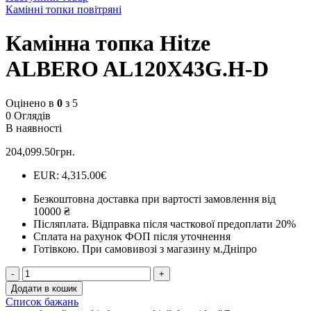
Камінні топки повітряні
Камінна топка Hitze
ALBERO AL120X43G.H-D
Оцінено в
0
з 5
0 Оглядів
В наявності
204,099.50
грн.
EUR
:
4,315.00€
Безкоштовна доставка при вартості замовлення від
10000 ₴
Післяплата.
Відправка після часткової предоплати 20%
Сплата на рахунок ФОП після уточнення
Готівкою.
При самовивозі з магазину м.Дніпро
Камінна
топка
Додати в кошик
Hitze
Список бажань
ALBERO