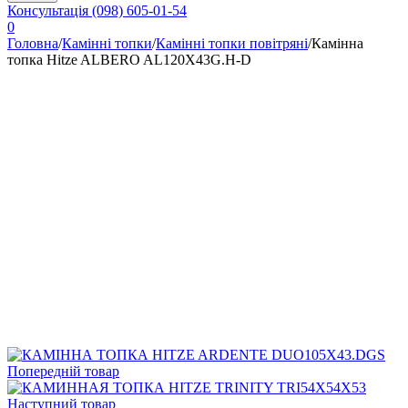
Консультація
(098) 605-01-54
0
Головна
/
Камінні топки
/
Камінні топки повітряні
/
Камінна
топка Hitze ALBERO AL120X43G.H-D
Попередній товар
Наступний товар