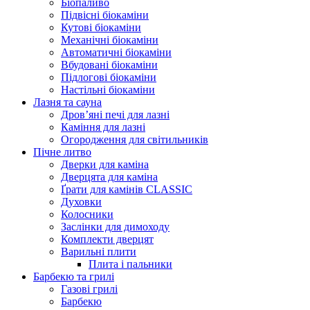
Біопаливо
Підвісні біокаміни
Кутові біокаміни
Механічні біокаміни
Автоматичні біокаміни
Вбудовані біокаміни
Підлогові біокаміни
Настільні біокаміни
Лазня та сауна
Дров’яні печі для лазні
Каміння для лазні
Огородження для світильників
Пічне литво
Дверки для каміна
Дверцята для каміна
Ґрати для камінів CLASSIC
Духовки
Колосники
Заслінки для димоходу
Комплекти дверцят
Варильні плити
Плита і пальники
Барбекю та грилі
Газові грилі
Барбекю