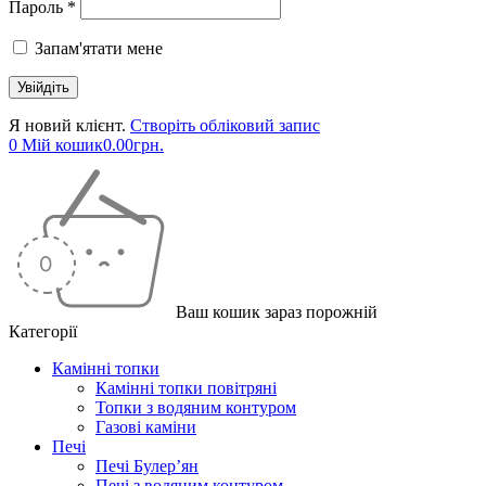
Пароль *
Запам'ятати мене
Я новий клієнт.
Створіть обліковий запис
0
Мій кошик
0.00
грн.
Ваш кошик зараз порожній
Категорії
Камінні топки
Камінні топки повітряні
Топки з водяним контуром
Газові каміни
Печі
Печі Булер’ян
Печі з водяним контуром