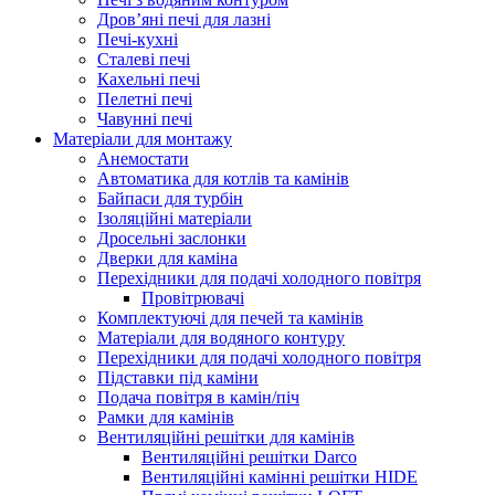
Дров’яні печі для лазні
Печі-кухні
Сталеві печі
Кахельні печі
Пелетні печі
Чавунні печі
Матеріали для монтажу
Анемостати
Автоматика для котлів та камінів
Байпаси для турбін
Ізоляційні матеріали
Дросельні заслонки
Дверки для каміна
Перехідники для подачі холодного повітря
Провітрювачі
Комплектуючі для печей та камінів
Матеріали для водяного контуру
Перехідники для подачі холодного повітря
Підставки під каміни
Подача повітря в камін/піч
Рамки для камінів
Вентиляційні решітки для камінів
Вентиляційні решітки Darco
Вентиляційні камінні решітки HIDE