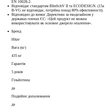
EN 10028-2.
Відповідає стандартам BImSchV II та ECODESIGN.
(15a
B-VG не відповідає, потрібна понад 80% ефективності).
Відповідно до вимог Директиви за екодизайном у
державах-членах ЄС: «Цей продукт не можна
використовувати як основне джерело опалення».
Бренд
Hitze
Вага (кг)
435 кг
Гарантія
5 років
Гільйотина
да
Подвійне допалювання
да