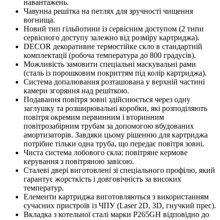
навантажень.
Чавунна решітка на петлях для зручності чищення
вогнища.
Новий тип гільйотини із сервісним доступом (2 типи
сервісного доступу залежно від розміру картриджа).
DECOR декоративне термостійке скло в стандартній
комплектації (робоча температура до 800 градусів).
Можливість замовити спеціальні маскувальні рами
(сталь із порошковим покриттям під колір картриджа).
Система допалювання розташована у верхній частині
камери згоряння над решіткою.
Подавання повітря зовні здійснюється через одну
заглушку та розширювальні коробки, які розподіляють
повітря окремим первинним і вторинним
повітрозабірним трубам за допомогою вбудованих
амортизаторів.
Завдяки цьому рішенню для картриджа
потрібне тільки одна труба, що передає повітря зовні.
Чиста система лобового скла: повітряне кермове
керування з повітряною завісою.
Сталеві двері виготовлені зі спеціального профілю, який
гарантує жорсткість і довговічність за високих
температур.
Елементи картриджа виготовляються з використанням
сучасних пристроїв із ЧПУ (Laser 2D, 3D, гнучкий прес).
Вкладка з котельної сталі марки P265GH відповідно до