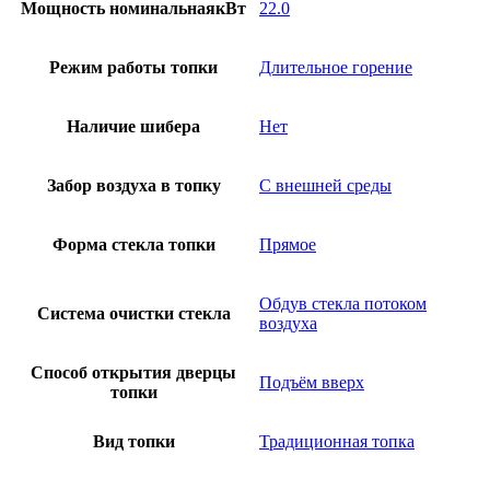
Мощность номинальнаякВт
22.0
Режим работы топки
Длительное горение
Наличие шибера
Нет
Забор воздуха в топку
С внешней среды
Форма стекла топки
Прямое
Обдув стекла потоком
Система очистки стекла
воздуха
Способ открытия дверцы
Подъём вверх
топки
Вид топки
Традиционная топка