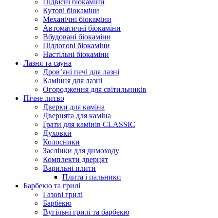
Підвісні біокаміни
Кутові біокаміни
Механічні біокаміни
Автоматичні біокаміни
Вбудовані біокаміни
Підлогові біокаміни
Настільні біокаміни
Лазня та сауна
Дров’яні печі для лазні
Каміння для лазні
Огородження для світильників
Пічне литво
Дверки для каміна
Дверцята для каміна
Ґрати для камінів CLASSIC
Духовки
Колосники
Заслінки для димоходу
Комплекти дверцят
Варильні плити
Плита і пальники
Барбекю та грилі
Газові грилі
Барбекю
Вугільні грилі та барбекю