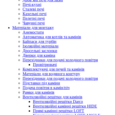
Печі-кухні
Сталеві печі
Кахельні печі
Пелетні печі
Чавунні печі
Матеріали для монтажу
Анемостати
Автоматика для котлів та камінів
Байпаси для турбін
Ізоляційні матеріали
Дросельні заслонки
Дверки для каміна
Перехідники для подачі холодного повітря
Провітрювачі
Комплектуючі для печей та камінів
Матеріали для водяного контуру
Перехідники для подачі холодного повітря
Підставки під каміни
Подача повітря в камін/піч
Рамки для камінів
Вентиляційні решітки для камінів
Вентиляційні решітки Darco
Вентиляційні камінні решітки HIDE
Прямі камінні решітки LOFT