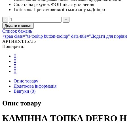
Сплата на рахунок ФОП після уточнення
Готівкою.
При самовивозі з магазину м.Дніпро
КАМІННА
ТОПКА
Додати в кошик
DEFRO
Список бажань
HOME
<span class="ts-tooltip button-tooltip" data-title="Додати для по
INTRA
АРТИКУЛ:
15735
ME
Поширити:
SLIM
BL
G
кількість
Опис товару
Додаткова інформація
Відгуки (0)
Опис товару
КАМІННА ТОПКА DEFRO HO