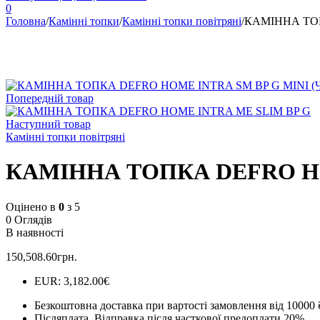
0
Головна
/
Камінні топки
/
Камінні топки повітряні
/
КАМІННА ТОП
Попередній товар
Наступний товар
Камінні топки повітряні
КАМІННА ТОПКА DEFRO HO
Оцінено в
0
з 5
0 Оглядів
В наявності
150,508.60
грн.
EUR
:
3,182.00€
Безкоштовна доставка при вартості замовлення від 10000 
Післяплата.
Відправка після часткової предоплати 20%