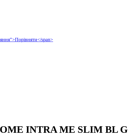
рівняння">Порівняти</span>
ME INTRA ME SLIM BL G