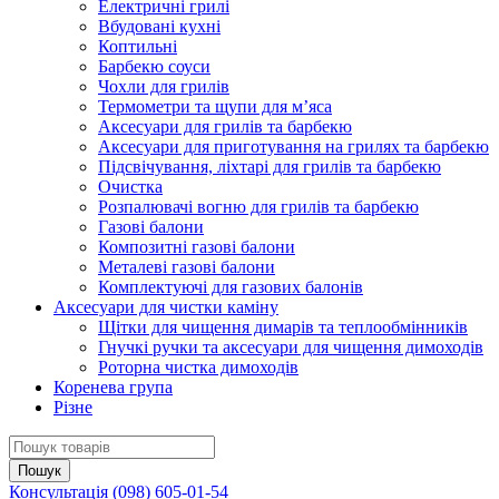
Електричні грилі
Вбудовані кухні
Коптильні
Барбекю соуси
Чохли для грилів
Термометри та щупи для м’яса
Аксесуари для грилів та барбекю
Аксесуари для приготування на грилях та барбекю
Підсвічування, ліхтарі для грилів та барбекю
Очистка
Розпалювачі вогню для грилів та барбекю
Газові балони
Композитні газові балони
Металеві газові балони
Комплектуючі для газових балонів
Аксесуари для чистки каміну
Щітки для чищення димарів та теплообмінників
Гнучкі ручки та аксесуари для чищення димоходів
Роторна чистка димоходів
Коренева група
Різне
Консультація
(098) 605-01-54