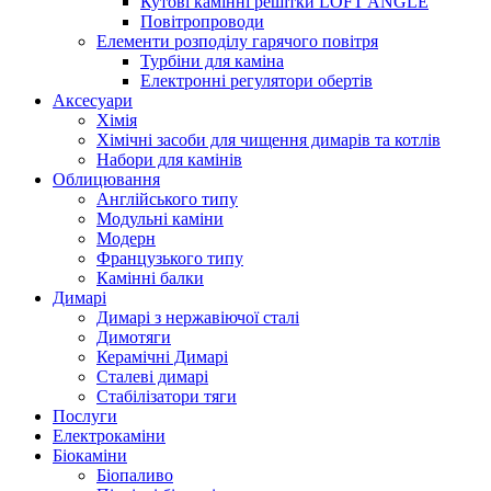
Кутові камінні решітки LOFT ANGLE
Повітропроводи
Елементи розподілу гарячого повітря
Турбіни для каміна
Електронні регулятори обертів
Аксесуари
Хімія
Хімічні засоби для чищення димарів та котлів
Набори для камінів
Облицювання
Англійського типу
Модульні каміни
Модерн
Французького типу
Камінні балки
Димарі
Димарі з нержавіючої сталі
Димотяги
Керамічні Димарі
Сталеві димарі
Стабілізатори тяги
Послуги
Електрокаміни
Біокаміни
Біопаливо