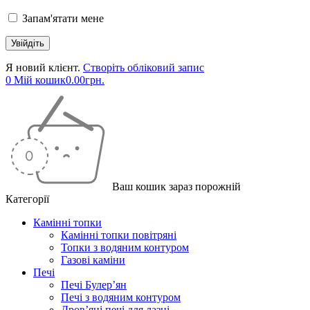
Запам'ятати мене
Я новий клієнт.
Створіть обліковий запис
0
Мій кошик
0.00
грн.
Ваш кошик зараз порожній
Категорії
Камінні топки
Камінні топки повітряні
Топки з водяним контуром
Газові каміни
Печі
Печі Булер’ян
Печі з водяним контуром
Дров’яні печі для лазні