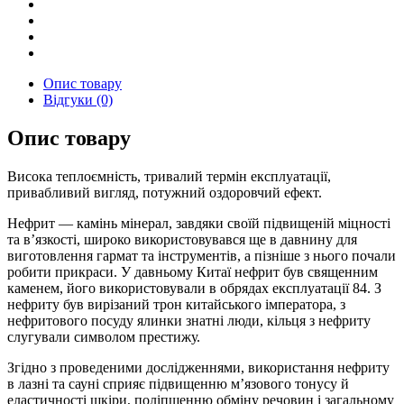
Опис товару
Відгуки (0)
Опис товару
Висока теплоємність, тривалий термін експлуатації,
привабливий вигляд, потужний оздоровчий ефект.
Нефрит — камінь мінерал, завдяки своїй підвищеній міцності
та в’язкості, широко використовувався ще в давнину для
виготовлення гармат та інструментів, а пізніше з нього почали
робити прикраси. У давньому Китаї нефрит був священним
каменем, його використовували в обрядах експлуатації 84. З
нефриту був вирізаний трон китайського імператора, з
нефритового посуду ялинки знатні люди, кільця з нефриту
слугували символом престижу.
Згідно з проведеними дослідженнями, використання нефриту
в лазні та сауні сприяє підвищенню м’язового тонусу й
еластичності шкіри, поліпшенню обміну речовин і загальному