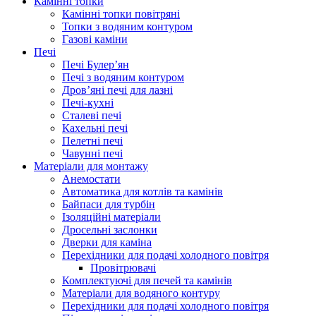
Камінні топки
Камінні топки повітряні
Топки з водяним контуром
Газові каміни
Печі
Печі Булер’ян
Печі з водяним контуром
Дров’яні печі для лазні
Печі-кухні
Сталеві печі
Кахельні печі
Пелетні печі
Чавунні печі
Матеріали для монтажу
Анемостати
Автоматика для котлів та камінів
Байпаси для турбін
Ізоляційні матеріали
Дросельні заслонки
Дверки для каміна
Перехідники для подачі холодного повітря
Провітрювачі
Комплектуючі для печей та камінів
Матеріали для водяного контуру
Перехідники для подачі холодного повітря