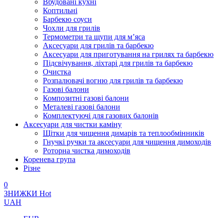
Вбудовані кухні
Коптильні
Барбекю соуси
Чохли для грилів
Термометри та щупи для м’яса
Аксесуари для грилів та барбекю
Аксесуари для приготування на грилях та барбекю
Підсвічування, ліхтарі для грилів та барбекю
Очистка
Розпалювачі вогню для грилів та барбекю
Газові балони
Композитні газові балони
Металеві газові балони
Комплектуючі для газових балонів
Аксесуари для чистки каміну
Щітки для чищення димарів та теплообмінників
Гнучкі ручки та аксесуари для чищення димоходів
Роторна чистка димоходів
Коренева група
Різне
0
ЗНИЖКИ
Hot
UAH