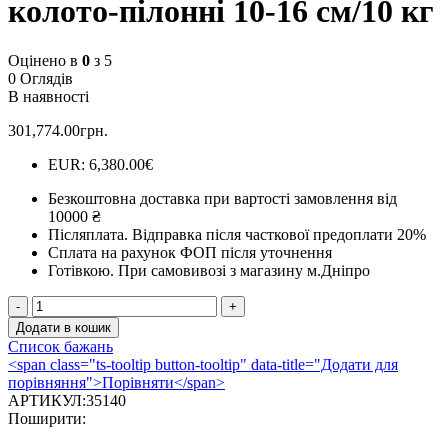
колото-пілонні 10-16 см/10 кг
Оцінено в
0
з 5
0 Оглядів
В наявності
301,774.00
грн.
EUR
:
6,380.00€
Безкоштовна доставка при вартості замовлення від
10000 ₴
Післяплата.
Відправка після часткової предоплати 20%
Сплата на рахунок ФОП після уточнення
Готівкою.
При самовивозі з магазину м.Дніпро
Додати в кошик
Список бажань
<span class="ts-tooltip button-tooltip" data-title="Додати для
порівняння">Порівняти</span>
АРТИКУЛ:
35140
Поширити: