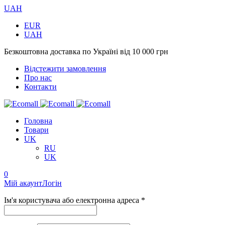
UAH
EUR
UAH
Безкоштовна доставка по Україні від 10 000 грн
Відстежити замовлення
Про нас
Контакти
Головна
Товари
UK
RU
UK
0
Мій акаунт
Логін
Ім'я користувача або електронна адреса *