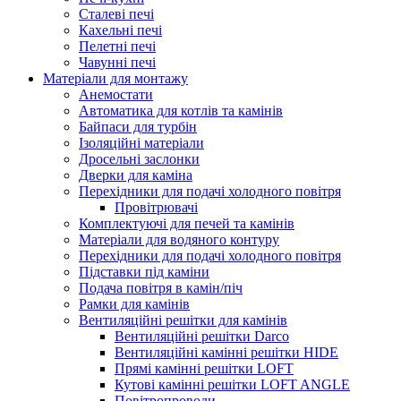
Сталеві печі
Кахельні печі
Пелетні печі
Чавунні печі
Матеріали для монтажу
Анемостати
Автоматика для котлів та камінів
Байпаси для турбін
Ізоляційні матеріали
Дросельні заслонки
Дверки для каміна
Перехідники для подачі холодного повітря
Провітрювачі
Комплектуючі для печей та камінів
Матеріали для водяного контуру
Перехідники для подачі холодного повітря
Підставки під каміни
Подача повітря в камін/піч
Рамки для камінів
Вентиляційні решітки для камінів
Вентиляційні решітки Darco
Вентиляційні камінні решітки HIDE
Прямі камінні решітки LOFT
Кутові камінні решітки LOFT ANGLE
Повітропроводи