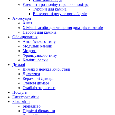
Елементи розподілу гарячого повітря
Турбіни для каміна
Електронні регулятори обертів
Аксесуари
Хімія
Хімічні засоби для чищення димарів та котлів
Набори для камінів
Облицювання
Англійського типу
Модульні каміни
Модерн
Французького типу
Камінні балки
Димарі
Димарі з нержавіючої сталі
Димотяги
Керамічні Димарі
Сталеві димарі
Стабілізатори тяги
Послуги
Електрокаміни
Біокаміни
Біопаливо
Підвісні біокаміни