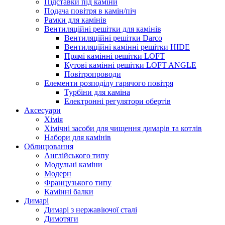
Підставки під каміни
Подача повітря в камін/піч
Рамки для камінів
Вентиляційні решітки для камінів
Вентиляційні решітки Darco
Вентиляційні камінні решітки HIDE
Прямі камінні решітки LOFT
Кутові камінні решітки LOFT ANGLE
Повітропроводи
Елементи розподілу гарячого повітря
Турбіни для каміна
Електронні регулятори обертів
Аксесуари
Хімія
Хімічні засоби для чищення димарів та котлів
Набори для камінів
Облицювання
Англійського типу
Модульні каміни
Модерн
Французького типу
Камінні балки
Димарі
Димарі з нержавіючої сталі
Димотяги