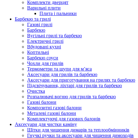
Комплекти дверцят
Варильні плити
Плита і пальники
Барбекю та грилі
Газові грилі
Барбекю
Вугільні грилі та барбекю
Електричні грилі
Вбудовані кухні
Коптильні
Барбекю соуси
Чохли для грилів
Термометри та щупи для м’яса
Аксесуари для грилів та барбекю
Аксесуари для приготування на грилях та барбекю
Підсвічування, ліхтарі для грилів та барбекю
Очистка
Розпалювачі вогню для грилів та барбекю
Газові балони
Композитні газові балони
Металеві газові балони
Комплектуючі для газових балонів
Аксесуари для чистки каміну
Щітки для чищення димарів та теплообмінників
Гнучкі ручки та аксесуари для чищення димоходів