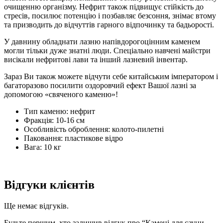
очищенню організму. Нефрит також підвищує стійкість до
стресів, посилює потенцію і позбавляє безсоння, знімає втому
та призводить до відчуттів гарного відпочинку та бадьорості.
У давнину обладнати лазню напівдорогоцінним каменем
могли тільки дуже знатні люди. Спеціально навчені майстри
висікали нефритові лави та інший лазневий інвентар.
Зараз Ви також можете відчути себе китайським імператором і
багаторазово посилити оздоровчий ефект Вашої лазні за
допомогою «свяченого каменю»!
Тип каменю: нефрит
Фракція: 10-16 см
Особливість оброблення: колото-пилетні
Паковання: пластикове відро
Вага: 10 кг
Відгуки клієнтів
Ще немає відгуків.
Будьте першим, хто залишив відгук про “Камені для сауни