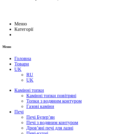
Меню
Категорії
Меню
Головна
Товари
UK
RU
UK
Камінні топки
Камінні топки повітряні
Топки з водяним контуром
Газові каміни
Печі
Печі Булер’ян
Печі з водяним контуром
Дров’яні печі для лазні
Печі-кухні