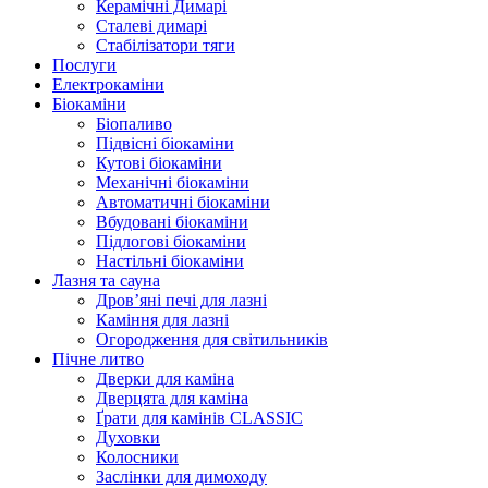
Керамічні Димарі
Сталеві димарі
Стабілізатори тяги
Послуги
Електрокаміни
Біокаміни
Біопаливо
Підвісні біокаміни
Кутові біокаміни
Механічні біокаміни
Автоматичні біокаміни
Вбудовані біокаміни
Підлогові біокаміни
Настільні біокаміни
Лазня та сауна
Дров’яні печі для лазні
Каміння для лазні
Огородження для світильників
Пічне литво
Дверки для каміна
Дверцята для каміна
Ґрати для камінів CLASSIC
Духовки
Колосники
Заслінки для димоходу