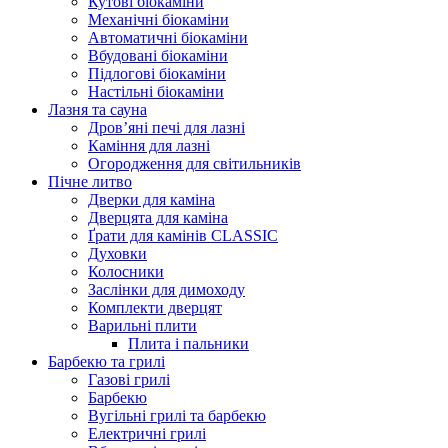
Кутові біокаміни
Механічні біокаміни
Автоматичні біокаміни
Вбудовані біокаміни
Підлогові біокаміни
Настільні біокаміни
Лазня та сауна
Дров’яні печі для лазні
Каміння для лазні
Огородження для світильників
Пічне литво
Дверки для каміна
Дверцята для каміна
Ґрати для камінів CLASSIC
Духовки
Колосники
Заслінки для димоходу
Комплекти дверцят
Варильні плити
Плита і пальники
Барбекю та грилі
Газові грилі
Барбекю
Вугільні грилі та барбекю
Електричні грилі