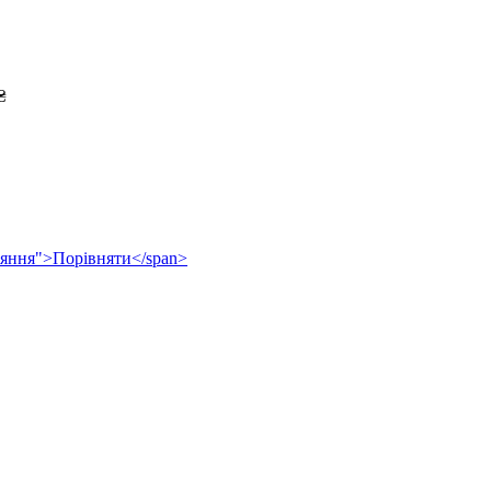
₴
рівняння">Порівняти</span>