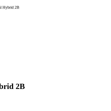
l Hybrid 2В
brid 2В