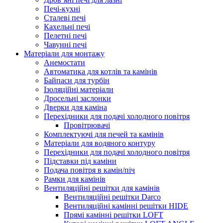
Печі-кухні
Сталеві печі
Кахельні печі
Пелетні печі
Чавунні печі
Матеріали для монтажу
Анемостати
Автоматика для котлів та камінів
Байпаси для турбін
Ізоляційні матеріали
Дросельні заслонки
Дверки для каміна
Перехідники для подачі холодного повітря
Провітрювачі
Комплектуючі для печей та камінів
Матеріали для водяного контуру
Перехідники для подачі холодного повітря
Підставки під каміни
Подача повітря в камін/піч
Рамки для камінів
Вентиляційні решітки для камінів
Вентиляційні решітки Darco
Вентиляційні камінні решітки HIDE
Прямі камінні решітки LOFT