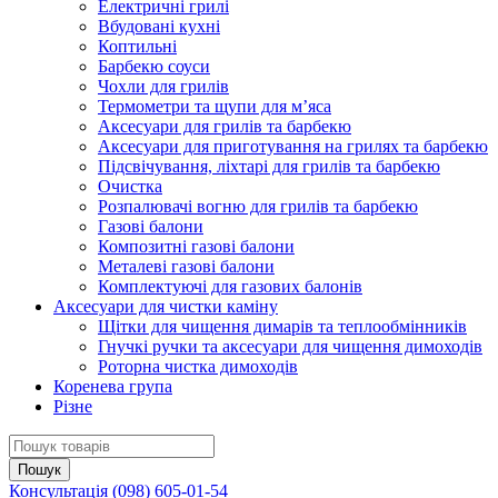
Електричні грилі
Вбудовані кухні
Коптильні
Барбекю соуси
Чохли для грилів
Термометри та щупи для м’яса
Аксесуари для грилів та барбекю
Аксесуари для приготування на грилях та барбекю
Підсвічування, ліхтарі для грилів та барбекю
Очистка
Розпалювачі вогню для грилів та барбекю
Газові балони
Композитні газові балони
Металеві газові балони
Комплектуючі для газових балонів
Аксесуари для чистки каміну
Щітки для чищення димарів та теплообмінників
Гнучкі ручки та аксесуари для чищення димоходів
Роторна чистка димоходів
Коренева група
Різне
Консультація
(098) 605-01-54