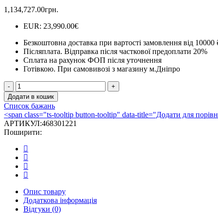
1,134,727.00
грн.
EUR
:
23,990.00€
Безкоштовна доставка при вартості замовлення від 10000 
Післяплата.
Відправка після часткової предоплати 20%
Сплата на рахунок ФОП після уточнення
Готівкою.
При самовивозі з магазину м.Дніпро
Гриль
Char-
Додати в кошик
Broil
Список бажань
Gas2Coal
<span class="ts-tooltip button-tooltip" data-title="Додати для по
Hybrid
АРТИКУЛ:
468301221
2В
Поширити:
кількість
Опис товару
Додаткова інформація
Відгуки (0)