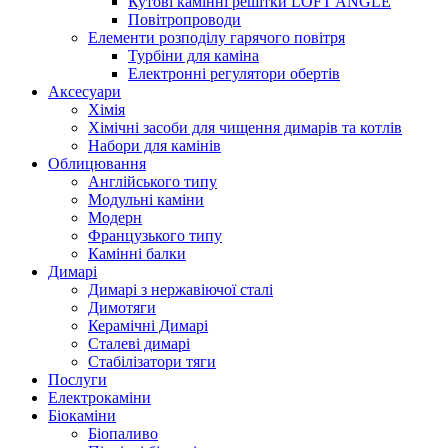
Кутові камінні решітки LOFT ANGLE
Повітропроводи
Елементи розподілу гарячого повітря
Турбіни для каміна
Електронні регулятори обертів
Аксесуари
Хімія
Хімічні засоби для чищення димарів та котлів
Набори для камінів
Облицювання
Англійського типу
Модульні каміни
Модерн
Французького типу
Камінні балки
Димарі
Димарі з нержавіючої сталі
Димотяги
Керамічні Димарі
Сталеві димарі
Стабілізатори тяги
Послуги
Електрокаміни
Біокаміни
Біопаливо