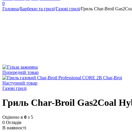
0
Головна
/
Барбекю та грилі
/
Газові грилі
/
Гриль Char-Broil Gas2Coa
Попередній товар
Наступний товар
Газові грилі
Гриль Char-Broil Gas2Coal Hy
Оцінено в
0
з 5
0 Оглядів
В наявності