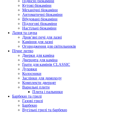
Підвісні біокаміни
Кутові біокаміни
Механічні біокаміни
Автоматичні біокаміни
Вбудовані біокаміни
Підлогові біокаміни
Настільні біокаміни
Лазня та сауна
Дров’яні печі для лазні
Каміння для лазні
Огородження для світильників
Пічне литво
Дверки для каміна
Дверцята для каміна
Ґрати для камінів CLASSIC
Духовки
Колосники
Заслінки для димоходу
Комплекти дверцят
Варильні плити
Плита і пальники
Барбекю та грилі
Газові грилі
Барбекю
Вугільні грилі та барбекю