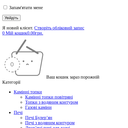
Запам'ятати мене
Я новий клієнт.
Створіть обліковий запис
0
Мій кошик
0.00
грн.
Ваш кошик зараз порожній
Категорії
Камінні топки
Камінні топки повітряні
Топки з водяним контуром
Газові каміни
Печі
Печі Булер’ян
Печі з водяним контуром
Дров’яні печі для лазні