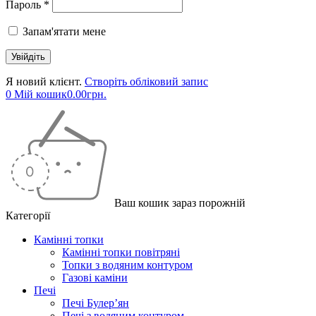
Пароль *
Запам'ятати мене
Я новий клієнт.
Створіть обліковий запис
0
Мій кошик
0.00
грн.
Ваш кошик зараз порожній
Категорії
Камінні топки
Камінні топки повітряні
Топки з водяним контуром
Газові каміни
Печі
Печі Булер’ян
Печі з водяним контуром