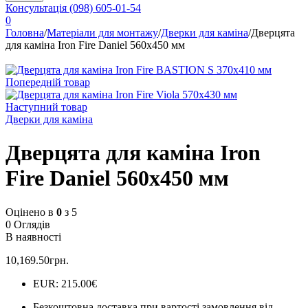
Консультація
(098) 605-01-54
0
Головна
/
Матеріали для монтажу
/
Дверки для каміна
/
Дверцята
для каміна Iron Fire Daniel 560х450 мм
Попередній товар
Наступний товар
Дверки для каміна
Дверцята для каміна Iron
Fire Daniel 560х450 мм
Оцінено в
0
з 5
0 Оглядів
В наявності
10,169.50
грн.
EUR
:
215.00€
Безкоштовна доставка при вартості замовлення від