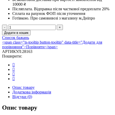
10000 ₴
Післяплата.
Відправка після часткової предоплати 20%
Сплата на рахунок ФОП після уточнення
Готівкою.
При самовивозі з магазину м.Дніпро
Дверцята
для
Додати в кошик
каміна
Список бажань
Iron
<span class="ts-tooltip button-tooltip" data-title="Додати для
Fire
порівняння">Порівняти</span>
Daniel
АРТИКУЛ:
28163
560х450
Поширити:
мм
кількість
Опис товару
Додаткова інформація
Відгуки (0)
Опис товару