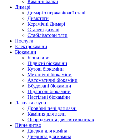
Камінні балки
Димарі
Димарі з нержавіючої сталі
Димотяги
Керамічні Димарі
Сталеві димарі
Стабілізатори тяги
Послуги
Електрокаміни
Біокаміни
Біопаливо
Підвісні біокаміни
Кутові біокаміни
Механічні біокаміни
Автоматичні біокаміни
Вбудовані біокаміни
Підлогові біокаміни
Настільні біокаміни
Лазня та сауна
Дров’яні печі для лазні
Каміння для лазні
Огородження для світильників
Пічне литво
Дверки для каміна
Дверцята для каміна