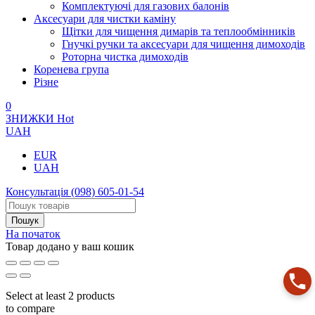
Комплектуючі для газових балонів
Аксесуари для чистки каміну
Щітки для чищення димарів та теплообмінників
Гнучкі ручки та аксесуари для чищення димоходів
Роторна чистка димоходів
Коренева група
Різне
0
ЗНИЖКИ
Hot
UAH
EUR
UAH
Консультація
(098) 605-01-54
На початок
Товар додано у ваш кошик
Select at least 2 products
to compare