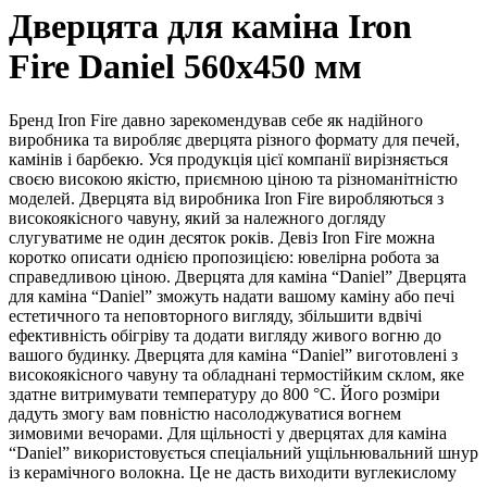
Дверцята для каміна Iron
Fire Daniel 560х450 мм
Бренд Iron Fire давно зарекомендував себе як надійного
виробника та виробляє дверцята різного формату для печей,
камінів і барбекю. Уся продукція цієї компанії вирізняється
своєю високою якістю, приємною ціною та різноманітністю
моделей. Дверцята від виробника Iron Fire виробляються з
високоякісного чавуну, який за належного догляду
слугуватиме не один десяток років. Девіз Iron Fire можна
коротко описати однією пропозицією: ювелірна робота за
справедливою ціною. Дверцята для каміна “Daniel” Дверцята
для каміна “Daniel” зможуть надати вашому каміну або печі
естетичного та неповторного вигляду, збільшити вдвічі
ефективність обігріву та додати вигляду живого вогню до
вашого будинку. Дверцята для каміна “Daniel” виготовлені з
високоякісного чавуну та обладнані термостійким склом, яке
здатне витримувати температуру до 800 °C. Його розміри
дадуть змогу вам повністю насолоджуватися вогнем
зимовими вечорами. Для щільності у дверцятах для каміна
“Daniel” використовується спеціальний ущільнювальний шнур
із керамічного волокна. Це не дасть виходити вуглекислому