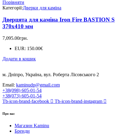
Порівняти
Категорії:
Дверки для каміна
Дверцята для каміна Iron Fire BASTION S
370х410 мм
7,095.00
грн.
EUR
:
150.00€
Додати в кошик
м. Дніпро, Україна, вул. Роберта Лісовського 2
Email:
kaminudp@gmail.com
+38(098) 605-01-54
+38(073) 605-01-54
Tb-icon-brand-facebook
Tb-icon-brand-instagram
Про нас
Магазин Kaminu
Бренди