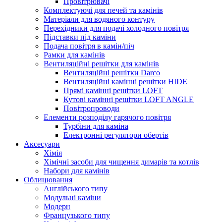
Провітрювачі
Комплектуючі для печей та камінів
Матеріали для водяного контуру
Перехідники для подачі холодного повітря
Підставки під каміни
Подача повітря в камін/піч
Рамки для камінів
Вентиляційні решітки для камінів
Вентиляційні решітки Darco
Вентиляційні камінні решітки HIDE
Прямі камінні решітки LOFT
Кутові камінні решітки LOFT ANGLE
Повітропроводи
Елементи розподілу гарячого повітря
Турбіни для каміна
Електронні регулятори обертів
Аксесуари
Хімія
Хімічні засоби для чищення димарів та котлів
Набори для камінів
Облицювання
Англійського типу
Модульні каміни
Модерн
Французького типу