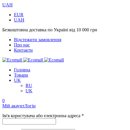
UAH
EUR
UAH
Безкоштовна доставка по Україні від 10 000 грн
Відстежити замовлення
Про нас
Контакти
Головна
Товари
UK
RU
UK
0
Мій акаунт
Логін
Ім'я користувача або електронна адреса *