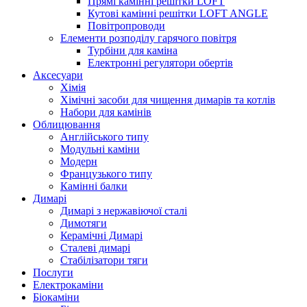
Прямі камінні решітки LOFT
Кутові камінні решітки LOFT ANGLE
Повітропроводи
Елементи розподілу гарячого повітря
Турбіни для каміна
Електронні регулятори обертів
Аксесуари
Хімія
Хімічні засоби для чищення димарів та котлів
Набори для камінів
Облицювання
Англійського типу
Модульні каміни
Модерн
Французького типу
Камінні балки
Димарі
Димарі з нержавіючої сталі
Димотяги
Керамічні Димарі
Сталеві димарі
Стабілізатори тяги
Послуги
Електрокаміни
Біокаміни