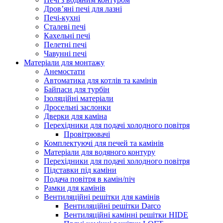
Дров’яні печі для лазні
Печі-кухні
Сталеві печі
Кахельні печі
Пелетні печі
Чавунні печі
Матеріали для монтажу
Анемостати
Автоматика для котлів та камінів
Байпаси для турбін
Ізоляційні матеріали
Дросельні заслонки
Дверки для каміна
Перехідники для подачі холодного повітря
Провітрювачі
Комплектуючі для печей та камінів
Матеріали для водяного контуру
Перехідники для подачі холодного повітря
Підставки під каміни
Подача повітря в камін/піч
Рамки для камінів
Вентиляційні решітки для камінів
Вентиляційні решітки Darco
Вентиляційні камінні решітки HIDE