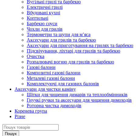
Вугільні грилі та барбекю
Електричні грилі
Вбудовані кухні
Коптильні
Барбекю соуси
Чохли для грилів
Термометри та щупи для м’яса
Аксесуари для грилів та барбекю
Аксесуари для приготування на грилях та барбекю
Підсвічування, ліхтарі для грилів та барбекю
Очистка
Розпалювачі вогню для грилів та барбекю
Газові балони
Композитні газові балони
Металеві газові балони
Комплектуючі для газових балонів
Аксесуари для чистки каміну
Щітки для чищення димарів та теплообмінників
Гнучкі ручки та аксесуари для чищення димоходів
Роторна чистка димоходів
Коренева група
Різне