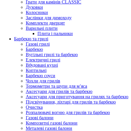
Ґрати для камінів CLASSIC
Духовки
Колосники
Заслінки для димоходу
Комплекти дверцят
Варильні плити
Плита і пальники
Барбекю та грилі
Газові грилі
Барбекю
Вугільні грилі та барбекю
Електричні грилі
Вбудовані кухні
Коптильні
Барбекю соуси
Чохли для грилів
Термометри та щупи для м’яса
Аксесуари для грилів та барбекю
Аксесуари для приготування на грилях та барбекю
Підсвічування, ліхтарі для грилів та барбекю
Очистка
Розпалювачі вогню для грилів та барбекю
Газові балони
Композитні газові балони
Металеві газові балони