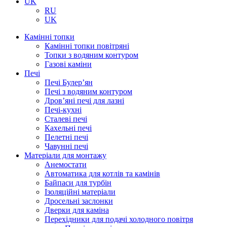
UK
RU
UK
Камінні топки
Камінні топки повітряні
Топки з водяним контуром
Газові каміни
Печі
Печі Булер’ян
Печі з водяним контуром
Дров’яні печі для лазні
Печі-кухні
Сталеві печі
Кахельні печі
Пелетні печі
Чавунні печі
Матеріали для монтажу
Анемостати
Автоматика для котлів та камінів
Байпаси для турбін
Ізоляційні матеріали
Дросельні заслонки
Дверки для каміна
Перехідники для подачі холодного повітря