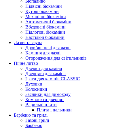
Біопаливо
Підвісні біокаміни
Кутові біокаміни
Механічні біокаміни
Автоматичні біокаміни
Вбудовані біокаміни
Підлогові біокаміни
Настільні біокаміни
Лазня та сауна
Дров’яні печі для лазні
Каміння для лазні
Огородження для світильників
Пічне литво
Дверки для каміна
Дверцята для каміна
Ґрати для камінів CLASSIC
Духовки
Колосники
Заслінки для димоходу
Комплекти дверцят
Варильні плити
Плита і пальники
Барбекю та грилі
Газові грилі
Барбекю