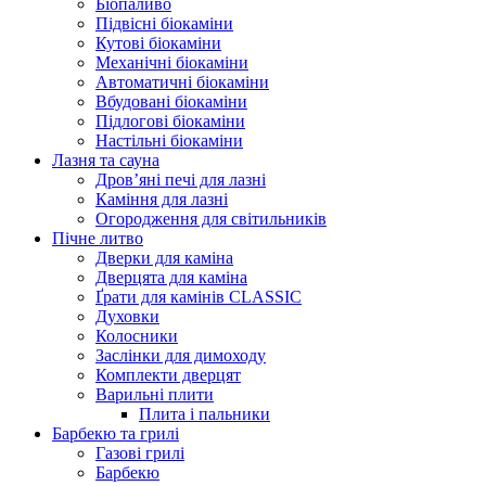
Біопаливо
Підвісні біокаміни
Кутові біокаміни
Механічні біокаміни
Автоматичні біокаміни
Вбудовані біокаміни
Підлогові біокаміни
Настільні біокаміни
Лазня та сауна
Дров’яні печі для лазні
Каміння для лазні
Огородження для світильників
Пічне литво
Дверки для каміна
Дверцята для каміна
Ґрати для камінів CLASSIC
Духовки
Колосники
Заслінки для димоходу
Комплекти дверцят
Варильні плити
Плита і пальники
Барбекю та грилі
Газові грилі
Барбекю