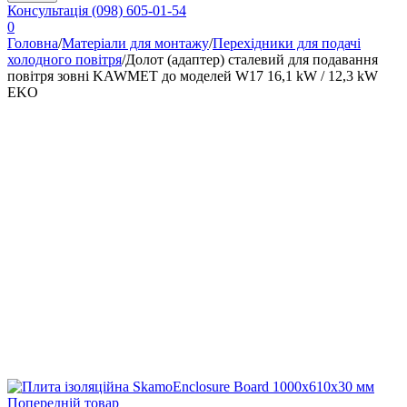
Консультація
(098) 605-01-54
0
Головна
/
Матеріали для монтажу
/
Перехідники для подачі
холодного повітря
/
Долот (адаптер) сталевий для подавання
повітря зовні KAWMET до моделей W17 16,1 kW / 12,3 kW
EKO
Попередній товар