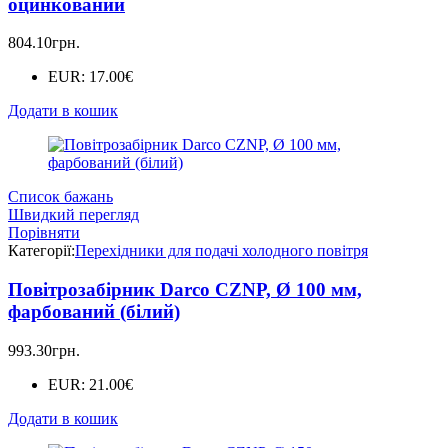
оцинкований
804.10
грн.
EUR
:
17.00€
Додати в кошик
Список бажань
Швидкий перегляд
Порівняти
Категорії:
Перехідники для подачі холодного повітря
Повітрозабірник Darco CZNP, Ø 100 мм,
фарбований (білий)
993.30
грн.
EUR
:
21.00€
Додати в кошик