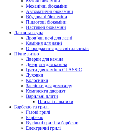
Кутові біокаміни
Механічні біокаміни
Автоматичні біокаміни
Вбудовані біокаміни
Підлогові біокаміни
Настільні біокаміни
Лазня та сауна
Дров’яні печі для лазні
Каміння для лазні
Огородження для світильників
Пічне литво
Дверки для каміна
Дверцята для каміна
Ґрати для камінів CLASSIC
Духовки
Колосники
Заслінки для димоходу
Комплекти дверцят
Варильні плити
Плита і пальники
Барбекю та грилі
Газові грилі
Барбекю
Вугільні грилі та барбекю
Електричні грилі