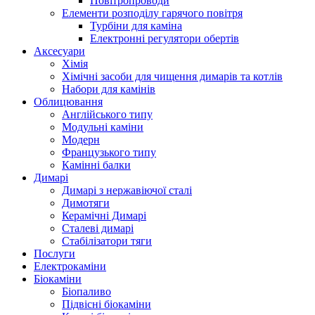
Повітропроводи
Елементи розподілу гарячого повітря
Турбіни для каміна
Електронні регулятори обертів
Аксесуари
Хімія
Хімічні засоби для чищення димарів та котлів
Набори для камінів
Облицювання
Англійського типу
Модульні каміни
Модерн
Французького типу
Камінні балки
Димарі
Димарі з нержавіючої сталі
Димотяги
Керамічні Димарі
Сталеві димарі
Стабілізатори тяги
Послуги
Електрокаміни
Біокаміни
Біопаливо
Підвісні біокаміни