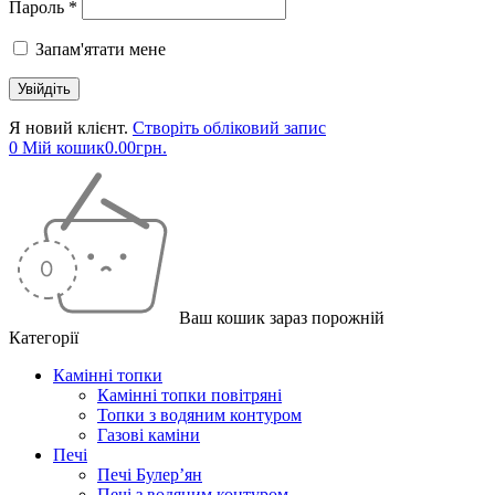
Пароль *
Запам'ятати мене
Я новий клієнт.
Створіть обліковий запис
0
Мій кошик
0.00
грн.
Ваш кошик зараз порожній
Категорії
Камінні топки
Камінні топки повітряні
Топки з водяним контуром
Газові каміни
Печі
Печі Булер’ян
Печі з водяним контуром