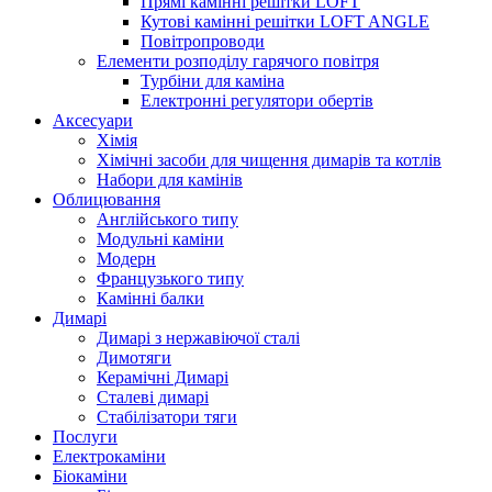
Прямі камінні решітки LOFT
Кутові камінні решітки LOFT ANGLE
Повітропроводи
Елементи розподілу гарячого повітря
Турбіни для каміна
Електронні регулятори обертів
Аксесуари
Хімія
Хімічні засоби для чищення димарів та котлів
Набори для камінів
Облицювання
Англійського типу
Модульні каміни
Модерн
Французького типу
Камінні балки
Димарі
Димарі з нержавіючої сталі
Димотяги
Керамічні Димарі
Сталеві димарі
Стабілізатори тяги
Послуги
Електрокаміни
Біокаміни