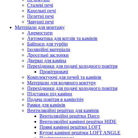
Сталеві печі
Кахельні печі
Пелетні печі
Чавунні печі
Матеріали для монтажу
Анемостати
Автоматика для котлів та камінів
Байпаси для турбін
Ізоляційні матеріали
Дросельні заслонки
Дверки для каміна
Перехідники для подачі холодного повітря
Провітрювачі
Комплектуючі для печей та камінів
Матеріали для водяного контуру
Перехідники для подачі холодного повітря
Підставки під каміни
Подача повітря в камін/піч
Рамки для камінів
Вентиляційні решітки для камінів
Вентиляційні решітки Darco
Вентиляційні камінні решітки HIDE
Прямі камінні решітки LOFT
Кутові камінні решітки LOFT ANGLE