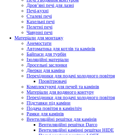
Дров’яні печі для лазні
Печі-кухні
Сталеві печі
Кахельні печі
Пелетні печі
Чавунні печі
Матеріали для монтажу
Анемостати
Автоматика для котлів та камінів
Байпаси для турбін
Ізоляційні матеріали
Дросельні заслонки
Дверки для каміна
Перехідники для подачі холодного повітря
Провітрювачі
Комплектуючі для печей та камінів
Матеріали для водяного контуру
Перехідники для подачі холодного повітря
Підставки під каміни
Подача повітря в камін/піч
Рамки для камінів
Вентиляційні решітки для камінів
Вентиляційні решітки Darco
Вентиляційні камінні решітки HIDE