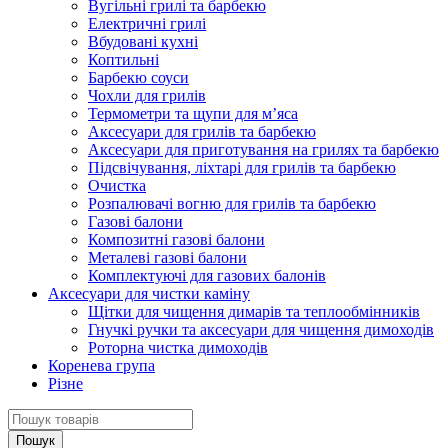
Вугільні грилі та барбекю
Електричні грилі
Вбудовані кухні
Коптильні
Барбекю соуси
Чохли для грилів
Термометри та щупи для м’яса
Аксесуари для грилів та барбекю
Аксесуари для приготування на грилях та барбекю
Підсвічування, ліхтарі для грилів та барбекю
Очистка
Розпалювачі вогню для грилів та барбекю
Газові балони
Композитні газові балони
Металеві газові балони
Комплектуючі для газових балонів
Аксесуари для чистки каміну
Щітки для чищення димарів та теплообмінників
Гнучкі ручки та аксесуари для чищення димоходів
Роторна чистка димоходів
Коренева група
Різне