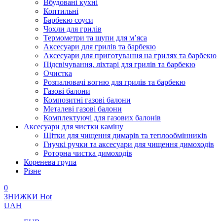
Вбудовані кухні
Коптильні
Барбекю соуси
Чохли для грилів
Термометри та щупи для м’яса
Аксесуари для грилів та барбекю
Аксесуари для приготування на грилях та барбекю
Підсвічування, ліхтарі для грилів та барбекю
Очистка
Розпалювачі вогню для грилів та барбекю
Газові балони
Композитні газові балони
Металеві газові балони
Комплектуючі для газових балонів
Аксесуари для чистки каміну
Щітки для чищення димарів та теплообмінників
Гнучкі ручки та аксесуари для чищення димоходів
Роторна чистка димоходів
Коренева група
Різне
0
ЗНИЖКИ
Hot
UAH