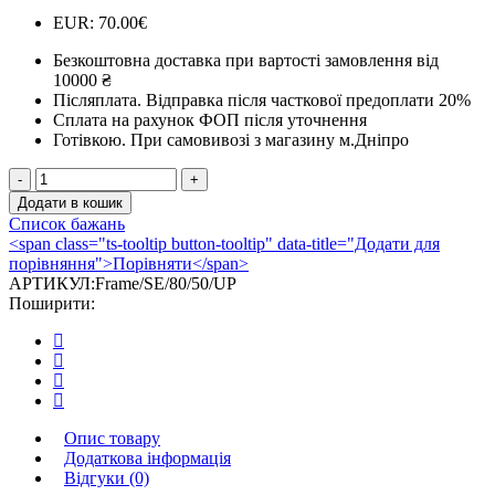
EUR
:
70.00€
Безкоштовна доставка при вартості замовлення від
10000 ₴
Післяплата.
Відправка після часткової предоплати 20%
Сплата на рахунок ФОП після уточнення
Готівкою.
При самовивозі з магазину м.Дніпро
Декоративна
рамка
Додати в кошик
для
Список бажань
каміна
<span class="ts-tooltip button-tooltip" data-title="Додати для
SE
порівняння">Порівняти</span>
Up
АРТИКУЛ:
Frame/SE/80/50/UP
80х50
Поширити:
кількість
Опис товару
Додаткова інформація
Відгуки (0)