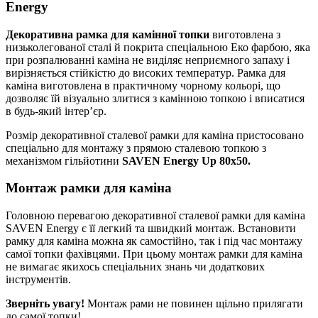
Energy
Декоративна рамка для камінної топки
виготовлена з
низьколегованої сталі й покрита спеціальною Еко фарбою, яка
при розпалюванні каміна не виділяє неприємного запаху і
вирізняється стійкістю до високих температур. Рамка для
каміна виготовлена в практичному чорному кольорі, що
дозволяє їй візуально злитися з камінною топкою і вписатися
в будь-який інтер’єр.
Розмір декоративної сталевої рамки для каміна пристосовано
спеціально для монтажу з прямою сталевою топкою з
механізмом гільйотини
SAVEN Energy Up 80х50.
Монтаж рамки для каміна
Головною перевагою декоративної сталевої рамки для каміна
SAVEN Energy є її легкий та швидкий монтаж. Встановити
рамку для каміна можна як самостійно, так і під час монтажу
самої топки фахівцями. При цьому монтаж рамки для каміна
не вимагає якихось спеціальних знань чи додаткових
інструментів.
Зверніть увагу!
Монтаж рами не повинен щільно прилягати
до самої топки!