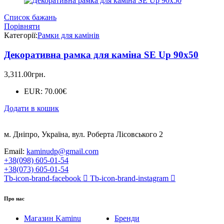
Список бажань
Порівняти
Категорії:
Рамки для камінів
Декоративна рамка для каміна SE Up 90х50
3,311.00
грн.
EUR
:
70.00€
Додати в кошик
м. Дніпро, Україна, вул. Роберта Лісовського 2
Email:
kaminudp@gmail.com
+38(098) 605-01-54
+38(073) 605-01-54
Tb-icon-brand-facebook
Tb-icon-brand-instagram
Про нас
Магазин Kaminu
Бренди