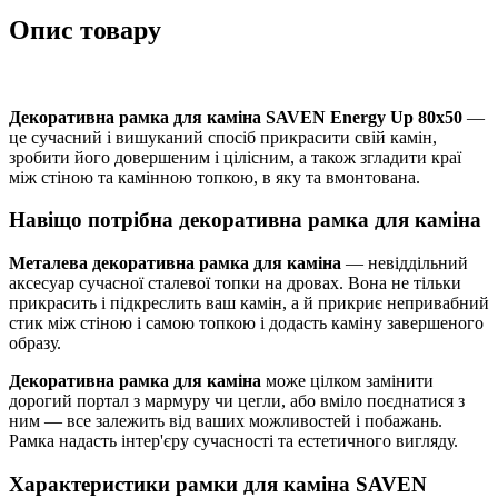
Опис товару
Декоративна рамка для каміна SAVEN Energy Up 80х50
—
це сучасний і вишуканий спосіб прикрасити свій камін,
зробити його довершеним і цілісним, а також згладити краї
між стіною та камінною топкою, в яку та вмонтована.
Навіщо потрібна декоративна рамка для каміна
Металева декоративна рамка для каміна
— невіддільний
аксесуар сучасної сталевої топки на дровах. Вона не тільки
прикрасить і підкреслить ваш камін, а й прикриє непривабний
стик між стіною і самою топкою і додасть каміну завершеного
образу.
Декоративна рамка для каміна
може цілком замінити
дорогий портал з мармуру чи цегли, або вміло поєднатися з
ним — все залежить від ваших можливостей і побажань.
Рамка надасть інтер'єру сучасності та естетичного вигляду.
Характеристики рамки для каміна SAVEN