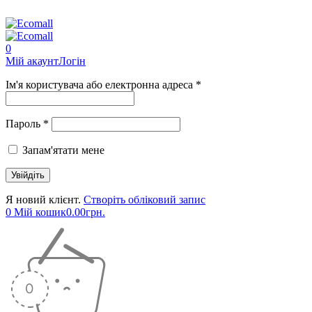
0
Мій акаунт
Логін
Ім'я користувача або електронна адреса *
Пароль *
Запам'ятати мене
Я новий клієнт.
Створіть обліковий запис
0
Мій кошик
0.00
грн.