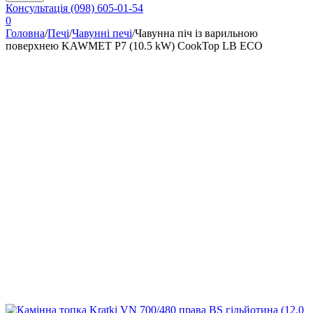
Консультація
(098) 605-01-54
0
Головна
/
Печі
/
Чавунні печі
/
Чавунна піч із варильною
поверхнею KAWMET P7 (10.5 kW) CookTop LB ECO