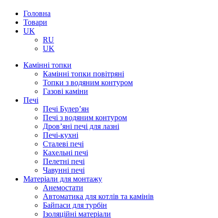
Головна
Товари
UK
RU
UK
Камінні топки
Камінні топки повітряні
Топки з водяним контуром
Газові каміни
Печі
Печі Булер’ян
Печі з водяним контуром
Дров’яні печі для лазні
Печі-кухні
Сталеві печі
Кахельні печі
Пелетні печі
Чавунні печі
Матеріали для монтажу
Анемостати
Автоматика для котлів та камінів
Байпаси для турбін
Ізоляційні матеріали