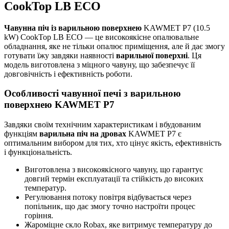
CookTop LB ECO
Чавунна піч із варильною поверхнею
KAWMET P7 (10.5
kW) CookTop LB ECO — це високоякісне опалювальне
обладнання, яке не тільки опалює приміщення, але й дає змогу
готувати їжу завдяки наявності
варильної поверхні
. Ця
модель виготовлена з міцного чавуну, що забезпечує її
довговічність і ефективність роботи.
Особливості чавунної печі з варильною
поверхнею KAWMET P7
Завдяки своїм технічним характеристикам і вбудованим
функціям
варильна піч на дровах
KAWMET P7 є
оптимальним вибором для тих, хто цінує якість, ефективність
і функціональність.
Виготовлена з високоякісного чавуну, що гарантує
довгий термін експлуатації та стійкість до високих
температур.
Регулювання потоку повітря відбувається через
попільник, що дає змогу точно настроїти процес
горіння.
Жароміцне скло Robax, яке витримує температуру до