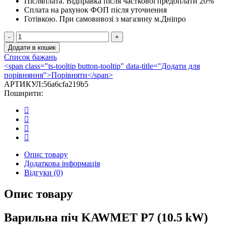
Післяплата.
Відправка після часткової предоплати 20%
Сплата на рахунок ФОП після уточнення
Готівкою.
При самовивозі з магазину м.Дніпро
Чавунна
піч
Додати в кошик
із
Список бажань
варильною
<span class="ts-tooltip button-tooltip" data-title="Додати для
поверхнею
порівняння">Порівняти</span>
KAWMET
АРТИКУЛ:
56a6cfa219b5
P7
Поширити:
(10.5
kW)
CookTop
LB
ECO
кількість
Опис товару
Додаткова інформація
Відгуки (0)
Опис товару
Варильна піч KAWMET P7 (10.5 kW)