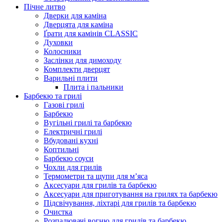
Пічне литво
Дверки для каміна
Дверцята для каміна
Ґрати для камінів CLASSIC
Духовки
Колосники
Заслінки для димоходу
Комплекти дверцят
Варильні плити
Плита і пальники
Барбекю та грилі
Газові грилі
Барбекю
Вугільні грилі та барбекю
Електричні грилі
Вбудовані кухні
Коптильні
Барбекю соуси
Чохли для грилів
Термометри та щупи для м’яса
Аксесуари для грилів та барбекю
Аксесуари для приготування на грилях та барбекю
Підсвічування, ліхтарі для грилів та барбекю
Очистка
Розпалювачі вогню для грилів та барбекю