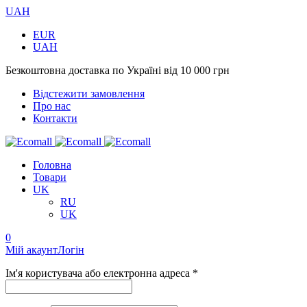
UAH
EUR
UAH
Безкоштовна доставка по Україні від 10 000 грн
Відстежити замовлення
Про нас
Контакти
Головна
Товари
UK
RU
UK
0
Мій акаунт
Логін
Ім'я користувача або електронна адреса *