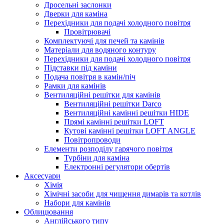
Дросельні заслонки
Дверки для каміна
Перехідники для подачі холодного повітря
Провітрювачі
Комплектуючі для печей та камінів
Матеріали для водяного контуру
Перехідники для подачі холодного повітря
Підставки під каміни
Подача повітря в камін/піч
Рамки для камінів
Вентиляційні решітки для камінів
Вентиляційні решітки Darco
Вентиляційні камінні решітки HIDE
Прямі камінні решітки LOFT
Кутові камінні решітки LOFT ANGLE
Повітропроводи
Елементи розподілу гарячого повітря
Турбіни для каміна
Електронні регулятори обертів
Аксесуари
Хімія
Хімічні засоби для чищення димарів та котлів
Набори для камінів
Облицювання
Англійського типу