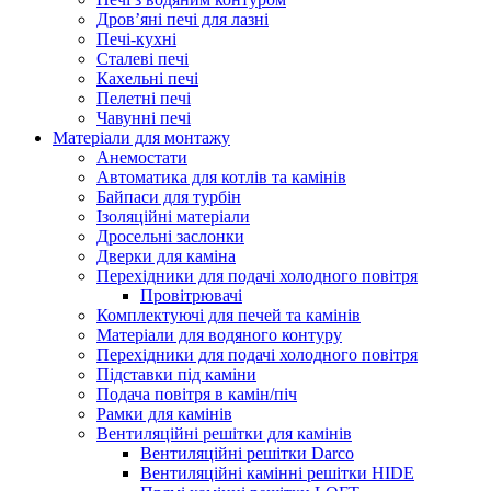
Дров’яні печі для лазні
Печі-кухні
Сталеві печі
Кахельні печі
Пелетні печі
Чавунні печі
Матеріали для монтажу
Анемостати
Автоматика для котлів та камінів
Байпаси для турбін
Ізоляційні матеріали
Дросельні заслонки
Дверки для каміна
Перехідники для подачі холодного повітря
Провітрювачі
Комплектуючі для печей та камінів
Матеріали для водяного контуру
Перехідники для подачі холодного повітря
Підставки під каміни
Подача повітря в камін/піч
Рамки для камінів
Вентиляційні решітки для камінів
Вентиляційні решітки Darco
Вентиляційні камінні решітки HIDE