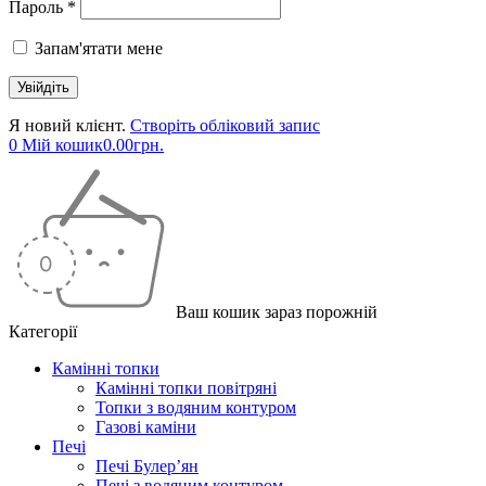
Пароль *
Запам'ятати мене
Я новий клієнт.
Створіть обліковий запис
0
Мій кошик
0.00
грн.
Ваш кошик зараз порожній
Категорії
Камінні топки
Камінні топки повітряні
Топки з водяним контуром
Газові каміни
Печі
Печі Булер’ян
Печі з водяним контуром