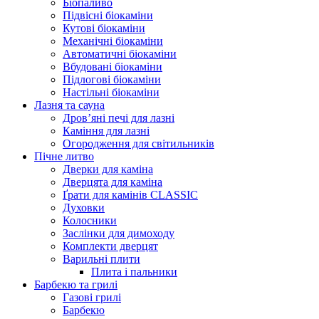
Біопаливо
Підвісні біокаміни
Кутові біокаміни
Механічні біокаміни
Автоматичні біокаміни
Вбудовані біокаміни
Підлогові біокаміни
Настільні біокаміни
Лазня та сауна
Дров’яні печі для лазні
Каміння для лазні
Огородження для світильників
Пічне литво
Дверки для каміна
Дверцята для каміна
Ґрати для камінів CLASSIC
Духовки
Колосники
Заслінки для димоходу
Комплекти дверцят
Варильні плити
Плита і пальники
Барбекю та грилі
Газові грилі
Барбекю