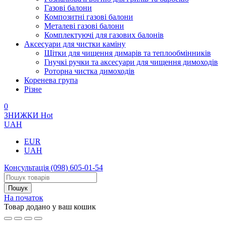
Газові балони
Композитні газові балони
Металеві газові балони
Комплектуючі для газових балонів
Аксесуари для чистки каміну
Щітки для чищення димарів та теплообмінників
Гнучкі ручки та аксесуари для чищення димоходів
Роторна чистка димоходів
Коренева група
Різне
0
ЗНИЖКИ
Hot
UAH
EUR
UAH
Консультація
(098) 605-01-54
На початок
Товар додано у ваш кошик