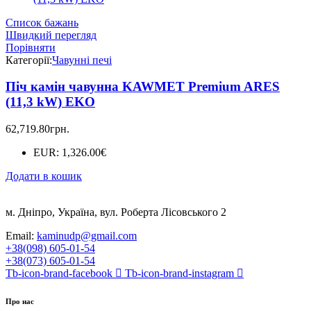
Список бажань
Швидкий перегляд
Порівняти
Категорії:
Чавунні печі
Піч камін чавунна KAWMET Premium ARES
(11,3 kW) EKO
62,719.80
грн.
EUR
:
1,326.00€
Додати в кошик
м. Дніпро, Україна, вул. Роберта Лісовського 2
Email:
kaminudp@gmail.com
+38(098) 605-01-54
+38(073) 605-01-54
Tb-icon-brand-facebook
Tb-icon-brand-instagram
Про нас