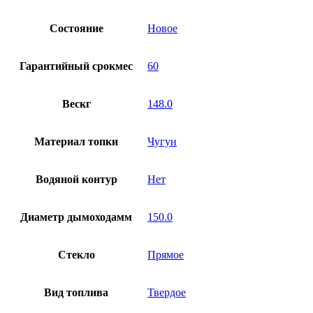
Состояние
Новое
Гарантийный срокмес
60
Вескг
148.0
Материал топки
Чугун
Водяной контур
Нет
Диаметр дымоходамм
150.0
Стекло
Прямое
Вид топлива
Твердое