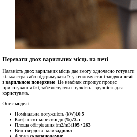
Переваги двох варильних місць на печі
Наявність двох варильних місць дає змогу одночасно готувати
кілька страв або підтримувати їх у теплому стані завдяки
печі
з варильною поверхнею
. Це неабияк спрощує процес
приготування їжі, забезпечуючи гнучкість і зручність для
користувача.
Опис моделі
Номінальна потужність (kW)
10.5
Коефіцієнт корисної дії (%)
73.5
Площа обігрівання (m2/m3)
105 / 263
Вид твердого палива
дрова
Форма скла
панорамне