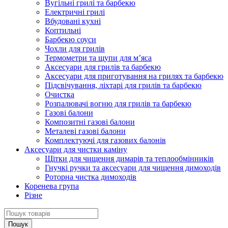
Вугільні грилі та барбекю
Електричні грилі
Вбудовані кухні
Коптильні
Барбекю соуси
Чохли для грилів
Термометри та щупи для м’яса
Аксесуари для грилів та барбекю
Аксесуари для приготування на грилях та барбекю
Підсвічування, ліхтарі для грилів та барбекю
Очистка
Розпалювачі вогню для грилів та барбекю
Газові балони
Композитні газові балони
Металеві газові балони
Комплектуючі для газових балонів
Аксесуари для чистки каміну
Щітки для чищення димарів та теплообмінників
Гнучкі ручки та аксесуари для чищення димоходів
Роторна чистка димоходів
Коренева група
Різне