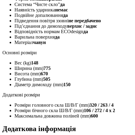
Система “Чисте скло”
да
Наявність ударника
немає
Подвійне допалювання
да
Підведення повітря ззовні
не передбачено
Під’єднання до димоходу
верхнє / заднє
Відповідність нормам ECOdesign
да
Варильна поверхня
да
Матеріал
чавун
Основні розміри
Вес (kg)
148
Ширина (mm)
775
Висота (mm)
670
Глубина (mm)
505
Діаметр димоходу (mm)
150
Додаткові розміри
Розміри головного скла Ш/В/Г (mm)
320 / 263 / 4
Розміри бічного скла Ш/В/Г (mm)
106 / 272 / 4 x 2
Максимальна довжина поліней (mm)
600
Додаткова інформація