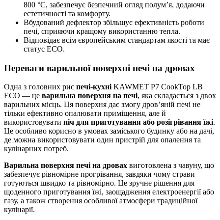
800 °C, забезпечує безпечний огляд полум’я, додаючи
естетичності та комфорту.
Вбудований дефлектор збільшує ефективність роботи
печі, сприяючи кращому використанню тепла.
Відповідає всім європейським стандартам якості та має
статус ECO.
Переваги варильної поверхні печі на дровах
Одна з головних рис
печі-кухні
KAWMET P7 CookTop LB
ECO — це
варильна поверхня на печі
, яка складається з двох
варильних місць. Ця поверхня дає змогу дров’яній печі не
тільки ефективно опалювати приміщення, але й
використовувати
піч для приготування або розігрівання їжі
.
Це особливо корисно в умовах заміського будинку або на дачі,
де можна використовувати один пристрій для опалення та
кулінарних потреб.
Варильна поверхня печі на дровах
виготовлена з чавуну, що
забезпечує рівномірне прогрівання, завдяки чому страви
готуються швидко та рівномірно. Це зручне рішення для
щоденного приготування їжі, заощадження електроенергії або
газу, а також створення особливої атмосфери традиційної
кулінарії.