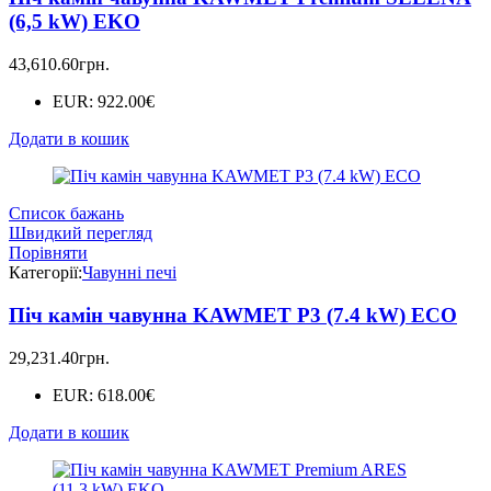
(6,5 kW) EKO
43,610.60
грн.
EUR
:
922.00€
Додати в кошик
Список бажань
Швидкий перегляд
Порівняти
Категорії:
Чавунні печі
Піч камін чавунна KAWMET P3 (7.4 kW) ECO
29,231.40
грн.
EUR
:
618.00€
Додати в кошик