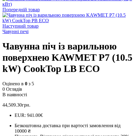
Попередній товар
Наступний товар
Чавунні печі
Чавунна піч із варильною
поверхнею KAWMET P7 (10.5
kW) CookTop LB ECO
Оцінено в
0
з 5
0 Оглядів
В наявності
44,509.30
грн.
EUR
:
941.00€
Безкоштовна доставка при вартості замовлення від
10000 ₴