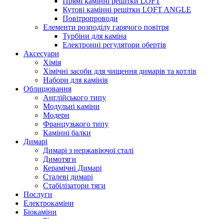
Прямі камінні решітки LOFT
Кутові камінні решітки LOFT ANGLE
Повітропроводи
Елементи розподілу гарячого повітря
Турбіни для каміна
Електронні регулятори обертів
Аксесуари
Хімія
Хімічні засоби для чищення димарів та котлів
Набори для камінів
Облицювання
Англійського типу
Модульні каміни
Модерн
Французького типу
Камінні балки
Димарі
Димарі з нержавіючої сталі
Димотяги
Керамічні Димарі
Сталеві димарі
Стабілізатори тяги
Послуги
Електрокаміни
Біокаміни