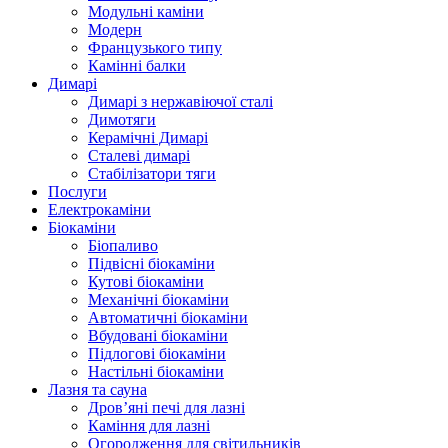
Модульні каміни
Модерн
Французького типу
Камінні балки
Димарі
Димарі з нержавіючої сталі
Димотяги
Керамічні Димарі
Сталеві димарі
Стабілізатори тяги
Послуги
Електрокаміни
Біокаміни
Біопаливо
Підвісні біокаміни
Кутові біокаміни
Механічні біокаміни
Автоматичні біокаміни
Вбудовані біокаміни
Підлогові біокаміни
Настільні біокаміни
Лазня та сауна
Дров’яні печі для лазні
Каміння для лазні
Огородження для світильників