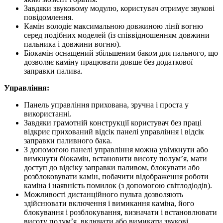
Завдяки звуковому модулю, користувач отримує звукові
повідомлення.
Камін володіє максимальною довжиною лінії вогню
серед подібних моделей (із співвідношенням довжини
пальника і довжини вогню).
Біокамін оснащений збільшеним баком для пального, що
дозволяє каміну працювати довше без додаткової
заправки палива.
Управління:
Панель управління прихована, зручна і проста у
використанні.
Завдяки грамотній конструкції користувач без праці
відкриє прихований відсік панелі управління і відсік
заправки паливного бака.
З допомогою панелі управління можна увімкнути або
вимкнути біокамін, встановити висоту полум’я, мати
доступ до відсіку заправки паливом, блокувати або
розблоковувати камін, побачити відображення роботи
каміна і наявність помилок (з допомогою світлодіодів).
Можливості дистанційного пульта дозволяють
здійснювати включення і вимикання каміна, його
блокування і розблокування, визначати і встановлювати
висоту полум’я, включати або вимикати звукові