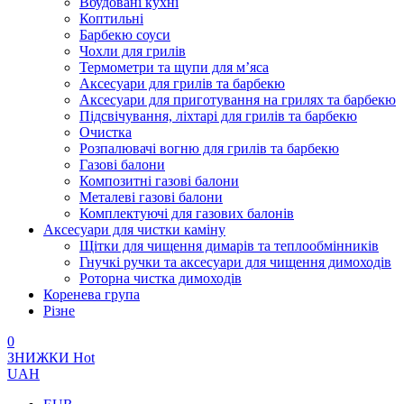
Вбудовані кухні
Коптильні
Барбекю соуси
Чохли для грилів
Термометри та щупи для м’яса
Аксесуари для грилів та барбекю
Аксесуари для приготування на грилях та барбекю
Підсвічування, ліхтарі для грилів та барбекю
Очистка
Розпалювачі вогню для грилів та барбекю
Газові балони
Композитні газові балони
Металеві газові балони
Комплектуючі для газових балонів
Аксесуари для чистки каміну
Щітки для чищення димарів та теплообмінників
Гнучкі ручки та аксесуари для чищення димоходів
Роторна чистка димоходів
Коренева група
Різне
0
ЗНИЖКИ
Hot
UAH