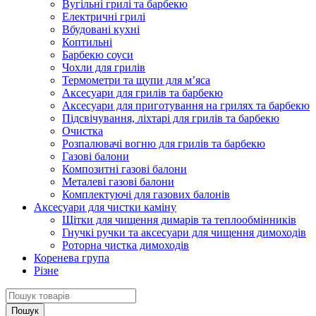
Вугільні грилі та барбекю
Електричні грилі
Вбудовані кухні
Коптильні
Барбекю соуси
Чохли для грилів
Термометри та щупи для м’яса
Аксесуари для грилів та барбекю
Аксесуари для приготування на грилях та барбекю
Підсвічування, ліхтарі для грилів та барбекю
Очистка
Розпалювачі вогню для грилів та барбекю
Газові балони
Композитні газові балони
Металеві газові балони
Комплектуючі для газових балонів
Аксесуари для чистки каміну
Щітки для чищення димарів та теплообмінників
Гнучкі ручки та аксесуари для чищення димоходів
Роторна чистка димоходів
Коренева група
Різне