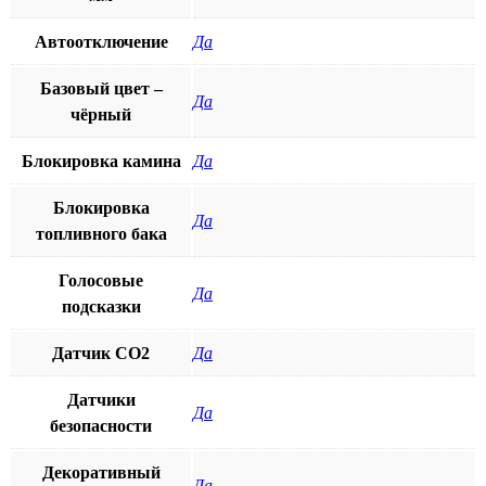
Автоотключение
Да
Базовый цвет –
Да
чёрный
Блокировка камина
Да
Блокировка
Да
топливного бака
Голосовые
Да
подсказки
Датчик СО2
Да
Датчики
Да
безопасности
Декоративный
Да