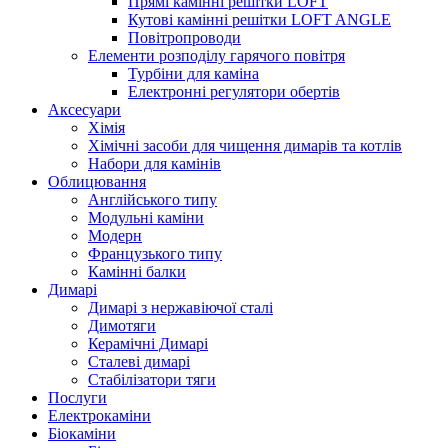
Прямі камінні решітки LOFT
Кутові камінні решітки LOFT ANGLE
Повітропроводи
Елементи розподілу гарячого повітря
Турбіни для каміна
Електронні регулятори обертів
Аксесуари
Хімія
Хімічні засоби для чищення димарів та котлів
Набори для камінів
Облицювання
Англійського типу
Модульні каміни
Модерн
Французького типу
Камінні балки
Димарі
Димарі з нержавіючої сталі
Димотяги
Керамічні Димарі
Сталеві димарі
Стабілізатори тяги
Послуги
Електрокаміни
Біокаміни