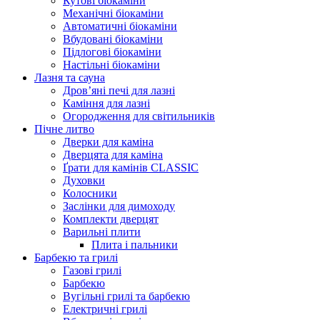
Кутові біокаміни
Механічні біокаміни
Автоматичні біокаміни
Вбудовані біокаміни
Підлогові біокаміни
Настільні біокаміни
Лазня та сауна
Дров’яні печі для лазні
Каміння для лазні
Огородження для світильників
Пічне литво
Дверки для каміна
Дверцята для каміна
Ґрати для камінів CLASSIC
Духовки
Колосники
Заслінки для димоходу
Комплекти дверцят
Варильні плити
Плита і пальники
Барбекю та грилі
Газові грилі
Барбекю
Вугільні грилі та барбекю
Електричні грилі