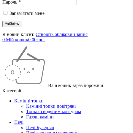
Пароль *
Запам'ятати мене
Я новий клієнт.
Створіть обліковий запис
0
Мій кошик
0.00
грн.
Ваш кошик зараз порожній
Категорії
Камінні топки
Камінні топки повітряні
Топки з водяним контуром
Газові каміни
Печі
Печі Булер’ян
Печі з водяним контуром