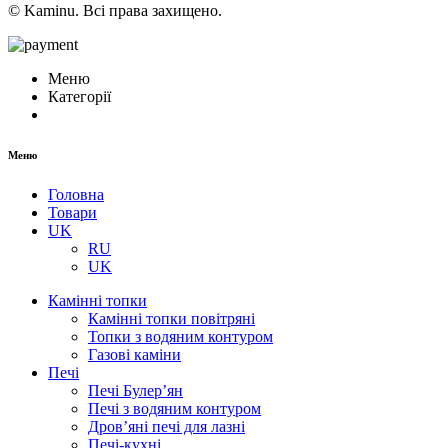
© Kaminu. Всі права захищено.
Меню
Категорії
Меню
Головна
Товари
UK
RU
UK
Камінні топки
Камінні топки повітряні
Топки з водяним контуром
Газові каміни
Печі
Печі Булер’ян
Печі з водяним контуром
Дров’яні печі для лазні
Печі-кухні