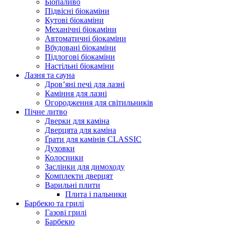
Біопаливо
Підвісні біокаміни
Кутові біокаміни
Механічні біокаміни
Автоматичні біокаміни
Вбудовані біокаміни
Підлогові біокаміни
Настільні біокаміни
Лазня та сауна
Дров’яні печі для лазні
Каміння для лазні
Огородження для світильників
Пічне литво
Дверки для каміна
Дверцята для каміна
Ґрати для камінів CLASSIC
Духовки
Колосники
Заслінки для димоходу
Комплекти дверцят
Варильні плити
Плита і пальники
Барбекю та грилі
Газові грилі
Барбекю