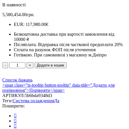
в
В наявності
0
з
5,580,454.00
грн.
5
EUR
:
117,980.00€
Безкоштовна доставка при вартості замовлення від
10000 ₴
Післяплата.
Відправка після часткової предоплати 20%
Сплата на рахунок ФОП після уточнення
Готівкою.
При самовивозі з магазину м.Дніпро
Автоматичний
Додати в кошик
біокамін
Dalex
Список бажань
1700
<span class="ts-tooltip button-tooltip" data-title="Додати для
GlossFire
порівняння">Порівняти</span>
кількість
АРТИКУЛ:
5b6bda9348d3
Теги:
Система охлажденияДа
Поширити: