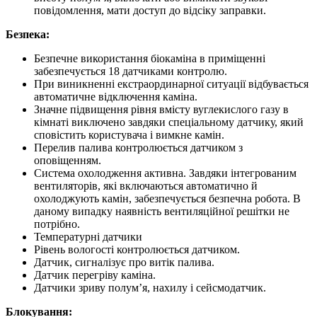
повідомлення, мати доступ до відсіку заправки.
Безпека:
Безпечне використання біокаміна в приміщенні
забезпечується 18 датчиками контролю.
При виникненні екстраординарної ситуації відбувається
автоматичне відключення каміна.
Значне підвищення рівня вмісту вуглекислого газу в
кімнаті виключено завдяки спеціальному датчику, який
сповістить користувача і вимкне камін.
Перелив палива контролюється датчиком з
оповіщенням.
Система охолодження активна. Завдяки інтегрованим
вентиляторів, які включаються автоматично й
охолоджують камін, забезпечується безпечна робота. В
даному випадку наявність вентиляційної решітки не
потрібно.
Температурні датчики
Рівень вологості контролюється датчиком.
Датчик, сигналізує про витік палива.
Датчик перегріву каміна.
Датчики зриву полум’я, нахилу і сейсмодатчик.
Блокування: