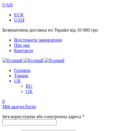
UAH
EUR
UAH
Безкоштовна доставка по Україні від 10 000 грн
Відстежити замовлення
Про нас
Контакти
Головна
Товари
UK
RU
UK
0
Мій акаунт
Логін
Ім'я користувача або електронна адреса *