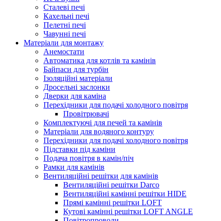
Сталеві печі
Кахельні печі
Пелетні печі
Чавунні печі
Матеріали для монтажу
Анемостати
Автоматика для котлів та камінів
Байпаси для турбін
Ізоляційні матеріали
Дросельні заслонки
Дверки для каміна
Перехідники для подачі холодного повітря
Провітрювачі
Комплектуючі для печей та камінів
Матеріали для водяного контуру
Перехідники для подачі холодного повітря
Підставки під каміни
Подача повітря в камін/піч
Рамки для камінів
Вентиляційні решітки для камінів
Вентиляційні решітки Darco
Вентиляційні камінні решітки HIDE
Прямі камінні решітки LOFT
Кутові камінні решітки LOFT ANGLE
Повітропроводи