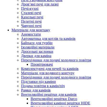
Дров’яні печі для лазні
Печі-кухні
Сталеві печі
Кахельні печі
Пелетні печі
Чавунні печі
Матеріали для монтажу
Анемостати
Автоматика для котлів та камінів
Байпаси для турбін
Ізоляційні матеріали
Дросельні заслонки
Дверки для каміна
Перехідники для подачі холодного повітря
Провітрювачі
Комплектуючі для печей та камінів
Матеріали для водяного контуру
Перехідники для подачі холодного повітря
Підставки під каміни
Подача повітря в камін/піч
Рамки для камінів
Вентиляційні решітки для камінів
Вентиляційні решітки Darco
Вентиляційні камінні решітки HIDE