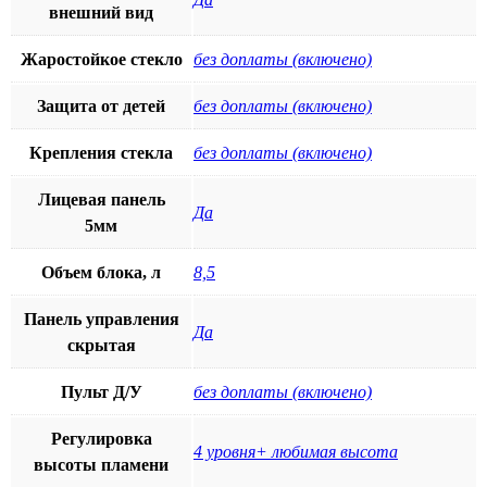
внешний вид
Жаростойкое стекло
без доплаты (включено)
Защита от детей
без доплаты (включено)
Крепления стекла
без доплаты (включено)
Лицевая панель
Да
5мм
Объем блока, л
8,5
Панель управления
Да
скрытая
Пульт Д/У
без доплаты (включено)
Регулировка
4 уровня+ любимая высота
высоты пламени