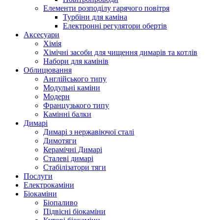
Елементи розподілу гарячого повітря
Турбіни для каміна
Електронні регулятори обертів
Аксесуари
Хімія
Хімічні засоби для чищення димарів та котлів
Набори для камінів
Облицювання
Англійського типу
Модульні каміни
Модерн
Французького типу
Камінні балки
Димарі
Димарі з нержавіючої сталі
Димотяги
Керамічні Димарі
Сталеві димарі
Стабілізатори тяги
Послуги
Електрокаміни
Біокаміни
Біопаливо
Підвісні біокаміни