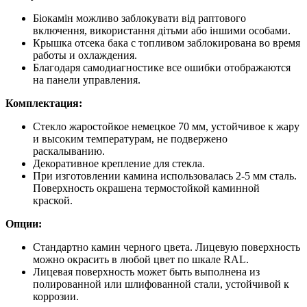
Біокамін можливо заблокувати від раптового
включення, використання дітьми або іншими особами.
Крышка отсека бака с топливом заблокирована во время
работы и охлаждения.
Благодаря самодиагностике все ошибки отображаются
на панели управления.
Комплектация:
Стекло жаростойкое немецкое 70 мм, устойчивое к жару
и высоким температурам, не подвержено
раскалыванию.
Декоративное крепление для стекла.
При изготовлении камина использовалась 2-5 мм сталь.
Поверхность окрашена термостойкой каминной
краской.
Опции:
Стандартно камин черного цвета. Лицевую поверхность
можно окрасить в любой цвет по шкале RAL.
Лицевая поверхность может быть выполнена из
полированной или шлифованной стали, устойчивой к
коррозии.