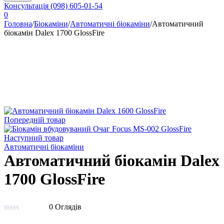
Консультація
(098) 605-01-54
0
Головна
/
Біокаміни
/
Автоматичні біокаміни
/
Автоматичний
біокамін Dalex 1700 GlossFire
Попередній товар
Наступний товар
Автоматичні біокаміни
Автоматичний біокамін Dalex
1700 GlossFire
0 Оглядів
Оцінено