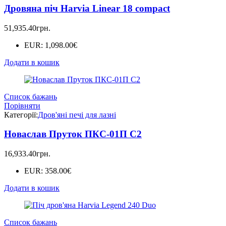
Дровяна піч Harvia Linear 18 compact
51,935.40
грн.
EUR
:
1,098.00€
Додати в кошик
Список бажань
Порівняти
Категорії:
Дров'яні печі для лазні
Новаслав Пруток ПКС-01П С2
16,933.40
грн.
EUR
:
358.00€
Додати в кошик
Список бажань