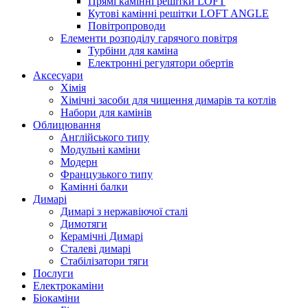
Прямі камінні решітки LOFT
Кутові камінні решітки LOFT ANGLE
Повітропроводи
Елементи розподілу гарячого повітря
Турбіни для каміна
Електронні регулятори обертів
Аксесуари
Хімія
Хімічні засоби для чищення димарів та котлів
Набори для камінів
Облицювання
Англійського типу
Модульні каміни
Модерн
Французького типу
Камінні балки
Димарі
Димарі з нержавіючої сталі
Димотяги
Керамічні Димарі
Сталеві димарі
Стабілізатори тяги
Послуги
Електрокаміни
Біокаміни