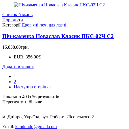
Список бажань
Порівняти
Категорії:
Дров'яні печі для лазні
Піч-каменка Новаслав Класик ПКС-02Ч С2
16,838.80
грн.
EUR
:
356.00€
Додати в кошик
1
2
Наступна сторінка
Показано 40 із 56 результатів
Переглянути більше
м. Дніпро, Україна, вул. Роберта Лісовського 2
Email:
kaminudp@gmail.com