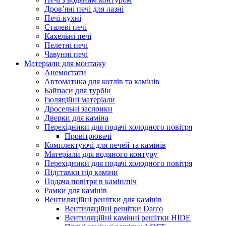
Дров’яні печі для лазні
Печі-кухні
Сталеві печі
Кахельні печі
Пелетні печі
Чавунні печі
Матеріали для монтажу
Анемостати
Автоматика для котлів та камінів
Байпаси для турбін
Ізоляційні матеріали
Дросельні заслонки
Дверки для каміна
Перехідники для подачі холодного повітря
Провітрювачі
Комплектуючі для печей та камінів
Матеріали для водяного контуру
Перехідники для подачі холодного повітря
Підставки під каміни
Подача повітря в камін/піч
Рамки для камінів
Вентиляційні решітки для камінів
Вентиляційні решітки Darco
Вентиляційні камінні решітки HIDE