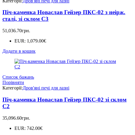
Категорії:
Дров'яні печі для лазні
Піч-каменка Новаслав Гейзер ПКС-02 з неірж.
сталі, зі склом С3
51,036.70
грн.
EUR
:
1,079.00€
Додати в кошик
Список бажань
Порівняти
Категорії:
Дров'яні печі для лазні
Піч-каменка Новаслав Гейзер ПКС-02 зі склом
С2
35,096.60
грн.
EUR
:
742.00€