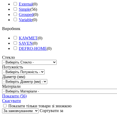
External
(
0
)
Simple
(
56
)
Grouped
(
0
)
Variable
(
0
)
Виробник
KAWMET
(
0
)
SAVEN
(
0
)
DEFRO-HOME
(
0
)
Стекло
Потужність
Діаметр (мм)
Матеріали
Показати
(
56
)
Скасувати
Показати тільки товари зі знижкою
Сортувати за