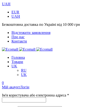
UAH
EUR
UAH
Безкоштовна доставка по Україні від 10 000 грн
Відстежити замовлення
Про нас
Контакти
Головна
Товари
UK
RU
UK
0
Мій акаунт
Логін
Ім'я користувача або електронна адреса *