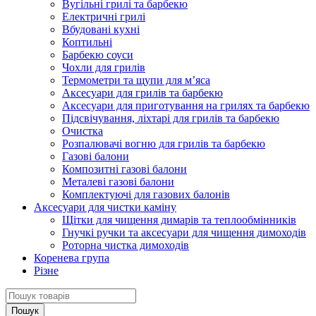
Вугільні грилі та барбекю
Електричні грилі
Вбудовані кухні
Коптильні
Барбекю соуси
Чохли для грилів
Термометри та щупи для м’яса
Аксесуари для грилів та барбекю
Аксесуари для приготування на грилях та барбекю
Підсвічування, ліхтарі для грилів та барбекю
Очистка
Розпалювачі вогню для грилів та барбекю
Газові балони
Композитні газові балони
Металеві газові балони
Комплектуючі для газових балонів
Аксесуари для чистки каміну
Щітки для чищення димарів та теплообмінників
Гнучкі ручки та аксесуари для чищення димоходів
Роторна чистка димоходів
Коренева група
Різне