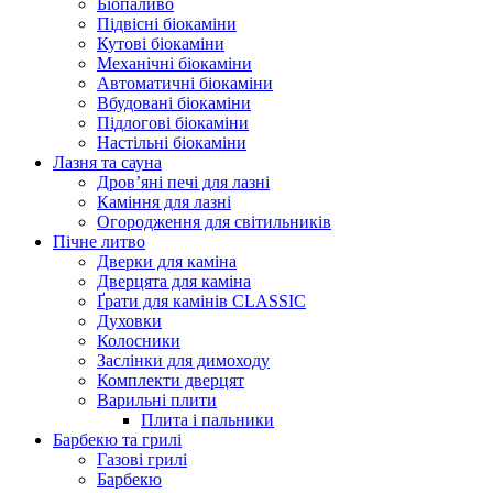
Біопаливо
Підвісні біокаміни
Кутові біокаміни
Механічні біокаміни
Автоматичні біокаміни
Вбудовані біокаміни
Підлогові біокаміни
Настільні біокаміни
Лазня та сауна
Дров’яні печі для лазні
Каміння для лазні
Огородження для світильників
Пічне литво
Дверки для каміна
Дверцята для каміна
Ґрати для камінів CLASSIC
Духовки
Колосники
Заслінки для димоходу
Комплекти дверцят
Варильні плити
Плита і пальники
Барбекю та грилі
Газові грилі
Барбекю