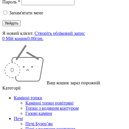
Пароль *
Запам'ятати мене
Я новий клієнт.
Створіть обліковий запис
0
Мій кошик
0.00
грн.
Ваш кошик зараз порожній
Категорії
Камінні топки
Камінні топки повітряні
Топки з водяним контуром
Газові каміни
Печі
Печі Булер’ян
Печі з водяним контуром