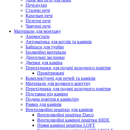
Печі-кухні
Сталеві печі
Кахельні печі
Пелетні печі
Чавунні печі
Матеріали для монтажу
Анемостати
Автоматика для котлів та камінів
Байпаси для турбін
Ізоляційні матеріали
Дросельні заслонки
Дверки для каміна
Перехідники для подачі холодного повітря
Провітрювачі
Комплектуючі для печей та камінів
Матеріали для водяного контуру
Перехідники для подачі холодного повітря
Підставки під каміни
Подача повітря в камін/піч
Рамки для камінів
Вентиляційні решітки для камінів
Вентиляційні решітки Darco
Вентиляційні камінні решітки HIDE
Прямі камінні решітки LOFT