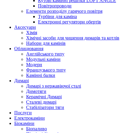
Кутові камінні решітки LOFT ANGLE
Повітропроводи
Елементи розподілу гарячого повітря
Турбіни для каміна
Електронні регулятори обертів
Аксесуари
Хімія
Хімічні засоби для чищення димарів та котлів
Набори для камінів
Облицювання
Англійського типу
Модульні каміни
Модерн
Французького типу
Камінні балки
Димарі
Димарі з нержавіючої сталі
Димотяги
Керамічні Димарі
Сталеві димарі
Стабілізатори тяги
Послуги
Електрокаміни
Біокаміни
Біопаливо