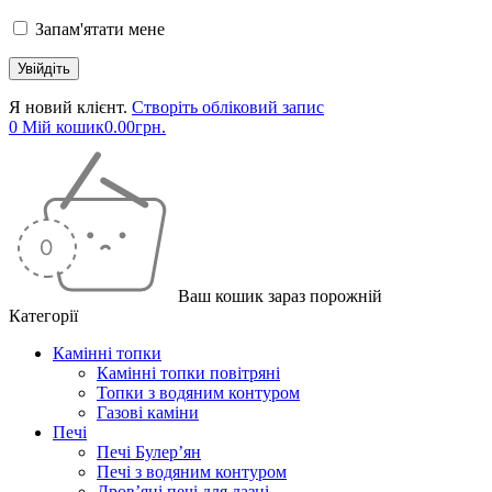
Запам'ятати мене
Я новий клієнт.
Створіть обліковий запис
0
Мій кошик
0.00
грн.
Ваш кошик зараз порожній
Категорії
Камінні топки
Камінні топки повітряні
Топки з водяним контуром
Газові каміни
Печі
Печі Булер’ян
Печі з водяним контуром
Дров’яні печі для лазні