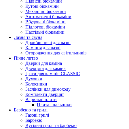
Підвісні біокаміни
Кутові біокаміни
Механічні біокаміни
Автоматичні біокаміни
Вбудовані біокаміни
Підлогові біокаміни
Настільні біокаміни
Лазня та сауна
Дров’яні печі для лазні
Каміння для лазні
Огородження для світильників
Пічне литво
Дверки для каміна
Дверцята для каміна
Ґрати для камінів CLASSIC
Духовки
Колосники
Заслінки для димоходу
Комплекти дверцят
Варильні плити
Плита і пальники
Барбекю та грилі
Газові грилі
Барбекю
Вугільні грилі та барбекю