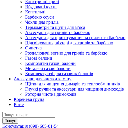
Електричні грилі
Вбудовані кухні
Коптильні
Барбекю соуси
Чохли для грилів
Термометри та щупи для м’яса
Аксесуари для грилів та барбекю
Аксесуари для приготування на грилях та барбекю
Підсвічування, ліхтарі для грилів та барбекю
Очистка
Розпалювачі вогню для грилів та барбекю
Газові балони
Композитні газові балони
Металеві газові балони
Комплектуючі для газових балонів
Аксесуари для чистки каміну
Щітки для чищення димарів та теплообмінників
Гнучкі ручки та аксесуари для чищення димоходів
Роторна чистка димоходів
Коренева група
Різне
Консультація
(098) 605-01-54