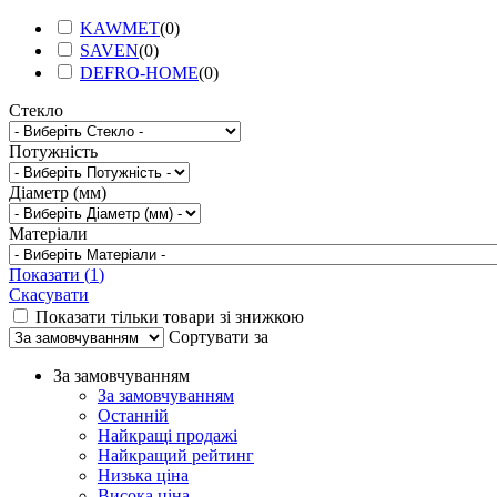
KAWMET
(
0
)
SAVEN
(
0
)
DEFRO-HOME
(
0
)
Стекло
Потужність
Діаметр (мм)
Матеріали
Показати
(
1
)
Скасувати
Показати тільки товари зі знижкою
Сортувати за
За замовчуванням
За замовчуванням
Останній
Найкращі продажі
Найкращий рейтинг
Низька ціна
Висока ціна