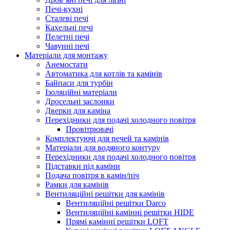
Печі-кухні
Сталеві печі
Кахельні печі
Пелетні печі
Чавунні печі
Матеріали для монтажу
Анемостати
Автоматика для котлів та камінів
Байпаси для турбін
Ізоляційні матеріали
Дросельні заслонки
Дверки для каміна
Перехідники для подачі холодного повітря
Провітрювачі
Комплектуючі для печей та камінів
Матеріали для водяного контуру
Перехідники для подачі холодного повітря
Підставки під каміни
Подача повітря в камін/піч
Рамки для камінів
Вентиляційні решітки для камінів
Вентиляційні решітки Darco
Вентиляційні камінні решітки HIDE
Прямі камінні решітки LOFT