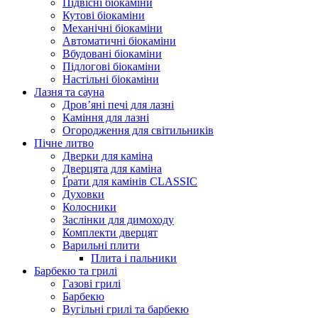
Підвісні біокаміни
Кутові біокаміни
Механічні біокаміни
Автоматичні біокаміни
Вбудовані біокаміни
Підлогові біокаміни
Настільні біокаміни
Лазня та сауна
Дров’яні печі для лазні
Каміння для лазні
Огородження для світильників
Пічне литво
Дверки для каміна
Дверцята для каміна
Ґрати для камінів CLASSIC
Духовки
Колосники
Заслінки для димоходу
Комплекти дверцят
Варильні плити
Плита і пальники
Барбекю та грилі
Газові грилі
Барбекю
Вугільні грилі та барбекю