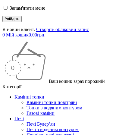
Запам'ятати мене
Я новий клієнт.
Створіть обліковий запис
0
Мій кошик
0.00
грн.
Ваш кошик зараз порожній
Категорії
Камінні топки
Камінні топки повітряні
Топки з водяним контуром
Газові каміни
Печі
Печі Булер’ян
Печі з водяним контуром
Дров’яні печі для лазні