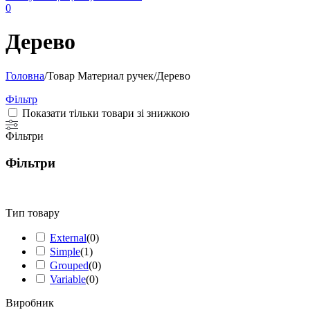
0
Дерево
Головна
/
Товар Материал ручек
/
Дерево
Фільтр
Показати тільки товари зі знижкою
Фільтри
Фільтри
Тип товару
External
(
0
)
Simple
(
1
)
Grouped
(
0
)
Variable
(
0
)
Виробник