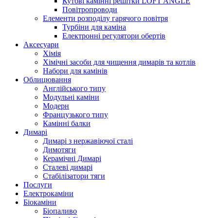
Кутові камінні решітки LOFT ANGLE
Повітропроводи
Елементи розподілу гарячого повітря
Турбіни для каміна
Електронні регулятори обертів
Аксесуари
Хімія
Хімічні засоби для чищення димарів та котлів
Набори для камінів
Облицювання
Англійського типу
Модульні каміни
Модерн
Французького типу
Камінні балки
Димарі
Димарі з нержавіючої сталі
Димотяги
Керамічні Димарі
Сталеві димарі
Стабілізатори тяги
Послуги
Електрокаміни
Біокаміни
Біопаливо