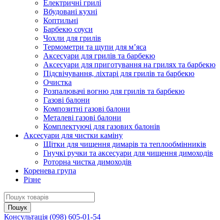
Електричні грилі
Вбудовані кухні
Коптильні
Барбекю соуси
Чохли для грилів
Термометри та щупи для м’яса
Аксесуари для грилів та барбекю
Аксесуари для приготування на грилях та барбекю
Підсвічування, ліхтарі для грилів та барбекю
Очистка
Розпалювачі вогню для грилів та барбекю
Газові балони
Композитні газові балони
Металеві газові балони
Комплектуючі для газових балонів
Аксесуари для чистки каміну
Щітки для чищення димарів та теплообмінників
Гнучкі ручки та аксесуари для чищення димоходів
Роторна чистка димоходів
Коренева група
Різне
Консультація
(098) 605-01-54