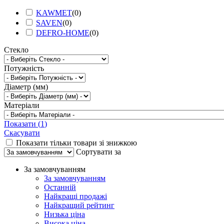
KAWMET
(
0
)
SAVEN
(
0
)
DEFRO-HOME
(
0
)
Стекло
Потужність
Діаметр (мм)
Матеріали
Показати
(
1
)
Скасувати
Показати тільки товари зі знижкою
Сортувати за
За замовчуванням
За замовчуванням
Останній
Найкращі продажі
Найкращий рейтинг
Низька ціна
Висока ціна