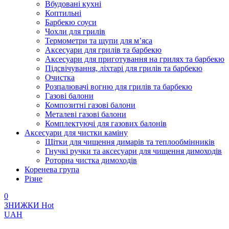
Вбудовані кухні
Коптильні
Барбекю соуси
Чохли для грилів
Термометри та щупи для м’яса
Аксесуари для грилів та барбекю
Аксесуари для приготування на грилях та барбекю
Підсвічування, ліхтарі для грилів та барбекю
Очистка
Розпалювачі вогню для грилів та барбекю
Газові балони
Композитні газові балони
Металеві газові балони
Комплектуючі для газових балонів
Аксесуари для чистки каміну
Щітки для чищення димарів та теплообмінників
Гнучкі ручки та аксесуари для чищення димоходів
Роторна чистка димоходів
Коренева група
Різне
0
ЗНИЖКИ
Hot
UAH