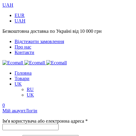
UAH
EUR
UAH
Безкоштовна доставка по Україні від 10 000 грн
Відстежити замовлення
Про нас
Контакти
Головна
Товари
UK
RU
UK
0
Мій акаунт
Логін
Ім'я користувача або електронна адреса *