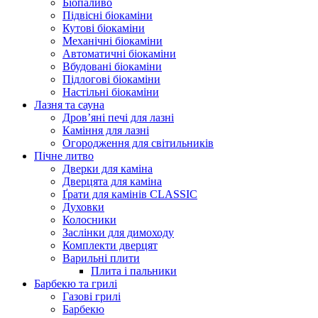
Біопаливо
Підвісні біокаміни
Кутові біокаміни
Механічні біокаміни
Автоматичні біокаміни
Вбудовані біокаміни
Підлогові біокаміни
Настільні біокаміни
Лазня та сауна
Дров’яні печі для лазні
Каміння для лазні
Огородження для світильників
Пічне литво
Дверки для каміна
Дверцята для каміна
Ґрати для камінів CLASSIC
Духовки
Колосники
Заслінки для димоходу
Комплекти дверцят
Варильні плити
Плита і пальники
Барбекю та грилі
Газові грилі
Барбекю