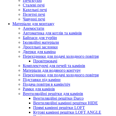
Печі-кухні
Сталеві печі
Кахельні печі
Пелетні печі
Чавунні печі
Матеріали для монтажу
Анемостати
Автоматика для котлів та камінів
Байпаси для турбін
Ізоляційні матеріали
Дросельні заслонки
Дверки для каміна
Перехідники для подачі холодного повітря
Провітрювачі
Комплектуючі для печей та камінів
Матеріали для водяного контуру
Перехідники для подачі холодного повітря
Підставки під каміни
Подача повітря в камін/піч
Рамки для камінів
Вентиляційні решітки для камінів
Вентиляційні решітки Darco
Вентиляційні камінні решітки HIDE
Прямі камінні решітки LOFT
Кутові камінні решітки LOFT ANGLE