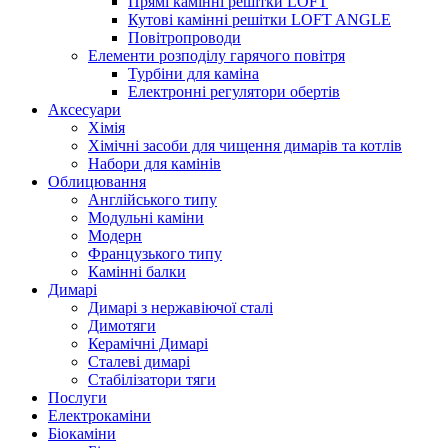
Прямі камінні решітки LOFT
Кутові камінні решітки LOFT ANGLE
Повітропроводи
Елементи розподілу гарячого повітря
Турбіни для каміна
Електронні регулятори обертів
Аксесуари
Хімія
Хімічні засоби для чищення димарів та котлів
Набори для камінів
Облицювання
Англійського типу
Модульні каміни
Модерн
Французького типу
Камінні балки
Димарі
Димарі з нержавіючої сталі
Димотяги
Керамічні Димарі
Сталеві димарі
Стабілізатори тяги
Послуги
Електрокаміни
Біокаміни