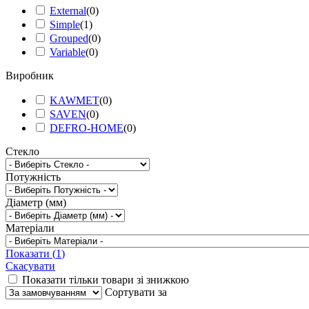
External
(
0
)
Simple
(
1
)
Grouped
(
0
)
Variable
(
0
)
Виробник
KAWMET
(
0
)
SAVEN
(
0
)
DEFRO-HOME
(
0
)
Стекло
Потужність
Діаметр (мм)
Матеріали
Показати
(
1
)
Скасувати
Показати тільки товари зі знижкою
Сортувати за