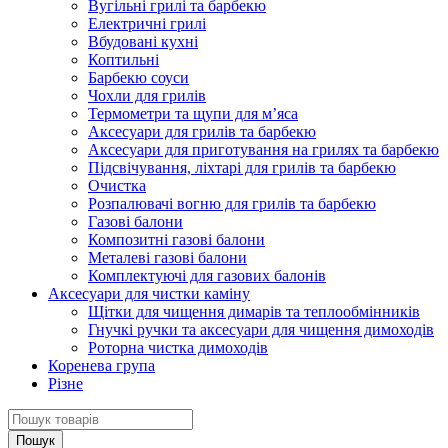
Вугільні грилі та барбекю
Електричні грилі
Вбудовані кухні
Коптильні
Барбекю соуси
Чохли для грилів
Термометри та щупи для м’яса
Аксесуари для грилів та барбекю
Аксесуари для приготування на грилях та барбекю
Підсвічування, ліхтарі для грилів та барбекю
Очистка
Розпалювачі вогню для грилів та барбекю
Газові балони
Композитні газові балони
Металеві газові балони
Комплектуючі для газових балонів
Аксесуари для чистки каміну
Щітки для чищення димарів та теплообмінників
Гнучкі ручки та аксесуари для чищення димоходів
Роторна чистка димоходів
Коренева група
Різне