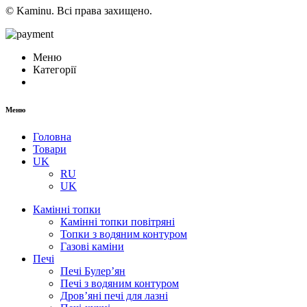
© Kaminu. Всі права захищено.
Меню
Категорії
Меню
Головна
Товари
UK
RU
UK
Камінні топки
Камінні топки повітряні
Топки з водяним контуром
Газові каміни
Печі
Печі Булер’ян
Печі з водяним контуром
Дров’яні печі для лазні