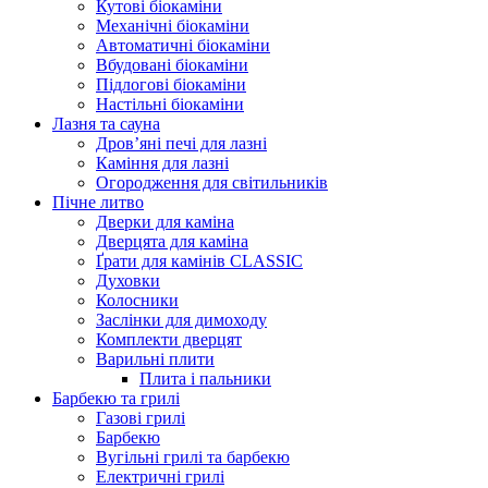
Кутові біокаміни
Механічні біокаміни
Автоматичні біокаміни
Вбудовані біокаміни
Підлогові біокаміни
Настільні біокаміни
Лазня та сауна
Дров’яні печі для лазні
Каміння для лазні
Огородження для світильників
Пічне литво
Дверки для каміна
Дверцята для каміна
Ґрати для камінів CLASSIC
Духовки
Колосники
Заслінки для димоходу
Комплекти дверцят
Варильні плити
Плита і пальники
Барбекю та грилі
Газові грилі
Барбекю
Вугільні грилі та барбекю
Електричні грилі