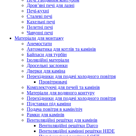
Дров’яні печі для лазні
Печі-кухні
Сталеві печі
Кахельні печі
Пелетні печі
Чавунні печі
Матеріали для монтажу
Анемостати
Автоматика для котлів та камінів
Байпаси для турбін
Ізоляційні матеріали
Дросельні заслонки
Дверки для каміна
Перехідники для подачі холодного повітря
Провітрювачі
Комплектуючі для печей та камінів
Матеріали для водяного контуру
Перехідники для подачі холодного повітря
Підставки під каміни
Подача повітря в камін/піч
Рамки для камінів
Вентиляційні решітки для камінів
Вентиляційні решітки Darco
Вентиляційні камінні решітки HIDE