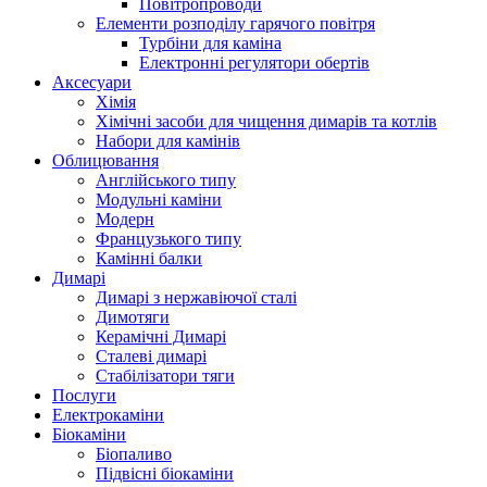
Повітропроводи
Елементи розподілу гарячого повітря
Турбіни для каміна
Електронні регулятори обертів
Аксесуари
Хімія
Хімічні засоби для чищення димарів та котлів
Набори для камінів
Облицювання
Англійського типу
Модульні каміни
Модерн
Французького типу
Камінні балки
Димарі
Димарі з нержавіючої сталі
Димотяги
Керамічні Димарі
Сталеві димарі
Стабілізатори тяги
Послуги
Електрокаміни
Біокаміни
Біопаливо
Підвісні біокаміни