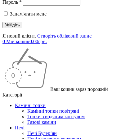
Пароль *
Запам'ятати мене
Я новий клієнт.
Створіть обліковий запис
0
Мій кошик
0.00
грн.
Ваш кошик зараз порожній
Категорії
Камінні топки
Камінні топки повітряні
Топки з водяним контуром
Газові каміни
Печі
Печі Булер’ян
Печі з водяним контуром