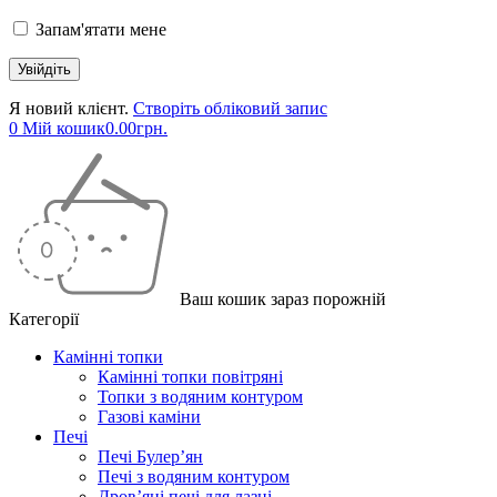
Запам'ятати мене
Я новий клієнт.
Створіть обліковий запис
0
Мій кошик
0.00
грн.
Ваш кошик зараз порожній
Категорії
Камінні топки
Камінні топки повітряні
Топки з водяним контуром
Газові каміни
Печі
Печі Булер’ян
Печі з водяним контуром
Дров’яні печі для лазні