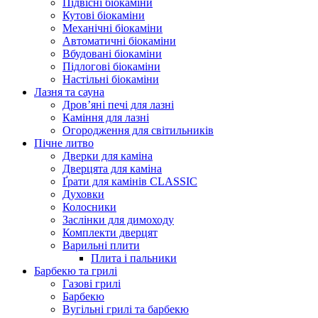
Підвісні біокаміни
Кутові біокаміни
Механічні біокаміни
Автоматичні біокаміни
Вбудовані біокаміни
Підлогові біокаміни
Настільні біокаміни
Лазня та сауна
Дров’яні печі для лазні
Каміння для лазні
Огородження для світильників
Пічне литво
Дверки для каміна
Дверцята для каміна
Ґрати для камінів CLASSIC
Духовки
Колосники
Заслінки для димоходу
Комплекти дверцят
Варильні плити
Плита і пальники
Барбекю та грилі
Газові грилі
Барбекю
Вугільні грилі та барбекю