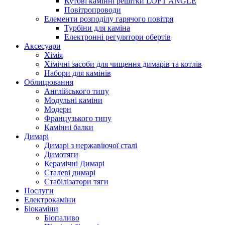
Кутові камінні решітки LOFT ANGLE
Повітропроводи
Елементи розподілу гарячого повітря
Турбіни для каміна
Електронні регулятори обертів
Аксесуари
Хімія
Хімічні засоби для чищення димарів та котлів
Набори для камінів
Облицювання
Англійського типу
Модульні каміни
Модерн
Французького типу
Камінні балки
Димарі
Димарі з нержавіючої сталі
Димотяги
Керамічні Димарі
Сталеві димарі
Стабілізатори тяги
Послуги
Електрокаміни
Біокаміни
Біопаливо