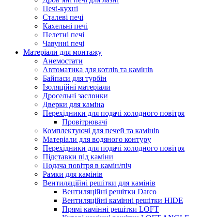
Печі-кухні
Сталеві печі
Кахельні печі
Пелетні печі
Чавунні печі
Матеріали для монтажу
Анемостати
Автоматика для котлів та камінів
Байпаси для турбін
Ізоляційні матеріали
Дросельні заслонки
Дверки для каміна
Перехідники для подачі холодного повітря
Провітрювачі
Комплектуючі для печей та камінів
Матеріали для водяного контуру
Перехідники для подачі холодного повітря
Підставки під каміни
Подача повітря в камін/піч
Рамки для камінів
Вентиляційні решітки для камінів
Вентиляційні решітки Darco
Вентиляційні камінні решітки HIDE
Прямі камінні решітки LOFT