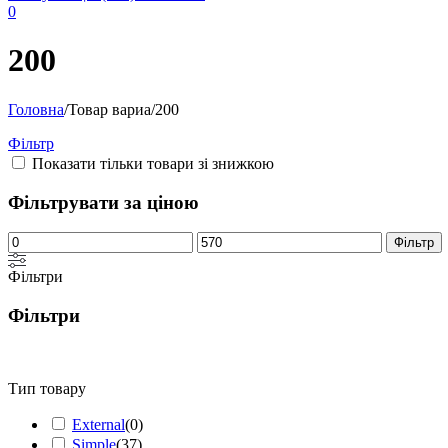
0
200
Головна
/
Товар вариа
/
200
Фільтр
Показати тільки товари зі знижкою
Фільтрувати за ціною
Мінімальна
Найбільша
Фільтр
ціна
ціна
Фільтри
Фільтри
Тип товару
External
(
0
)
Simple
(
37
)