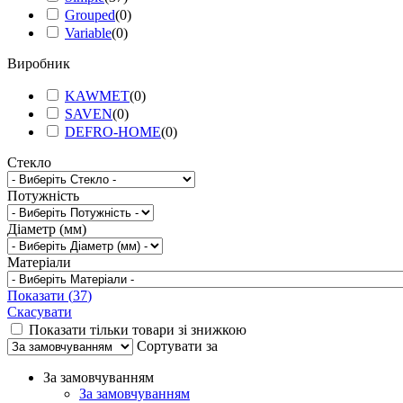
Grouped
(
0
)
Variable
(
0
)
Виробник
KAWMET
(
0
)
SAVEN
(
0
)
DEFRO-HOME
(
0
)
Стекло
Потужність
Діаметр (мм)
Матеріали
Показати
(
37
)
Скасувати
Показати тільки товари зі знижкою
Сортувати за
За замовчуванням
За замовчуванням