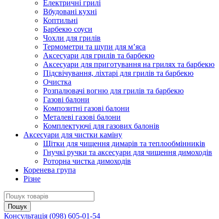
Електричні грилі
Вбудовані кухні
Коптильні
Барбекю соуси
Чохли для грилів
Термометри та щупи для м’яса
Аксесуари для грилів та барбекю
Аксесуари для приготування на грилях та барбекю
Підсвічування, ліхтарі для грилів та барбекю
Очистка
Розпалювачі вогню для грилів та барбекю
Газові балони
Композитні газові балони
Металеві газові балони
Комплектуючі для газових балонів
Аксесуари для чистки каміну
Щітки для чищення димарів та теплообмінників
Гнучкі ручки та аксесуари для чищення димоходів
Роторна чистка димоходів
Коренева група
Різне
Консультація
(098) 605-01-54