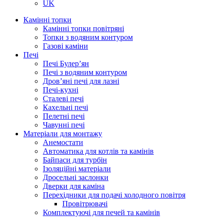
UK
Камінні топки
Камінні топки повітряні
Топки з водяним контуром
Газові каміни
Печі
Печі Булер’ян
Печі з водяним контуром
Дров’яні печі для лазні
Печі-кухні
Сталеві печі
Кахельні печі
Пелетні печі
Чавунні печі
Матеріали для монтажу
Анемостати
Автоматика для котлів та камінів
Байпаси для турбін
Ізоляційні матеріали
Дросельні заслонки
Дверки для каміна
Перехідники для подачі холодного повітря
Провітрювачі
Комплектуючі для печей та камінів