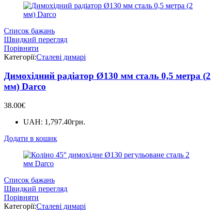
Список бажань
Швидкий перегляд
Порівняти
Категорії:
Сталеві димарі
Димохідний радіатор Ø130 мм сталь 0,5 метра (2
мм) Darco
38.00
€
UAH
:
1,797.40грн.
Додати в кошик
Список бажань
Швидкий перегляд
Порівняти
Категорії:
Сталеві димарі