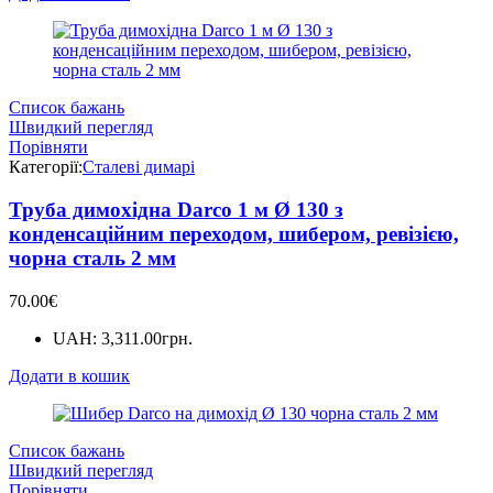
Список бажань
Швидкий перегляд
Порівняти
Категорії:
Сталеві димарі
Труба димохідна Darco 1 м Ø 130 з
конденсаційним переходом, шибером, ревізією,
чорна сталь 2 мм
70.00
€
UAH
:
3,311.00грн.
Додати в кошик
Список бажань
Швидкий перегляд
Порівняти