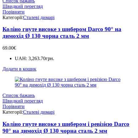
Список бажань
Швидкий перегляд
Порівняти
Категорії:
Сталеві димарі
Коліно гнуте високе з шибером Darco 90° на
димохід Ø 130 чорна сталь 2 мм
69.00
€
UAH
:
3,263.70грн.
Додати в кошик
Список бажань
Швидкий перегляд
Порівняти
Категорії:
Сталеві димарі
Коліно гнуте високе з шибером і ревізією Darco
90° на димохід Ø 130 чорна сталь 2 мм