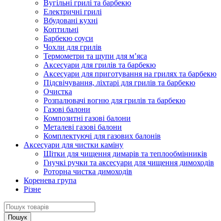
Вугільні грилі та барбекю
Електричні грилі
Вбудовані кухні
Коптильні
Барбекю соуси
Чохли для грилів
Термометри та щупи для м’яса
Аксесуари для грилів та барбекю
Аксесуари для приготування на грилях та барбекю
Підсвічування, ліхтарі для грилів та барбекю
Очистка
Розпалювачі вогню для грилів та барбекю
Газові балони
Композитні газові балони
Металеві газові балони
Комплектуючі для газових балонів
Аксесуари для чистки каміну
Щітки для чищення димарів та теплообмінників
Гнучкі ручки та аксесуари для чищення димоходів
Роторна чистка димоходів
Коренева група
Різне