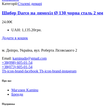
Категорії:
Сталеві димарі
Шибер Darco на димохід Ø 130 чорна сталь 2 мм
24.00
€
UAH
:
1,135.20грн.
Додати в кошик
м. Дніпро, Україна, вул. Роберта Лісовського 2
Email:
kaminudp@gmail.com
+38(098) 605-01-54
+38(073) 605-01-54
Tb-icon-brand-facebook
Tb-icon-brand-instagram
Про нас
Магазин Kaminu
Бренди
Підтримка