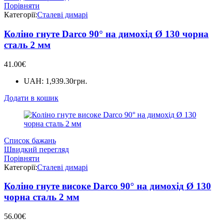
Порівняти
Категорії:
Сталеві димарі
Коліно гнуте Darco 90° на димохід Ø 130 чорна
сталь 2 мм
41.00
€
UAH
:
1,939.30грн.
Додати в кошик
Список бажань
Швидкий перегляд
Порівняти
Категорії:
Сталеві димарі
Коліно гнуте високе Darco 90° на димохід Ø 130
чорна сталь 2 мм
56.00
€