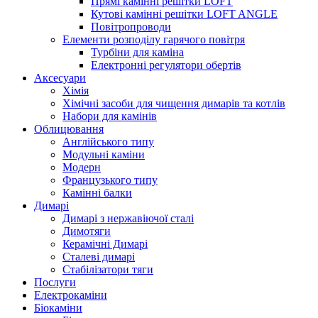
Прямі камінні решітки LOFT
Кутові камінні решітки LOFT ANGLE
Повітропроводи
Елементи розподілу гарячого повітря
Турбіни для каміна
Електронні регулятори обертів
Аксесуари
Хімія
Хімічні засоби для чищення димарів та котлів
Набори для камінів
Облицювання
Англійського типу
Модульні каміни
Модерн
Французького типу
Камінні балки
Димарі
Димарі з нержавіючої сталі
Димотяги
Керамічні Димарі
Сталеві димарі
Стабілізатори тяги
Послуги
Електрокаміни
Біокаміни