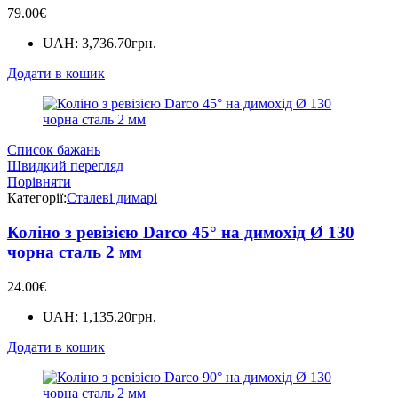
79.00
€
UAH
:
3,736.70грн.
Додати в кошик
Список бажань
Швидкий перегляд
Порівняти
Категорії:
Сталеві димарі
Коліно з ревізією Darco 45° на димохід Ø 130
чорна сталь 2 мм
24.00
€
UAH
:
1,135.20грн.
Додати в кошик