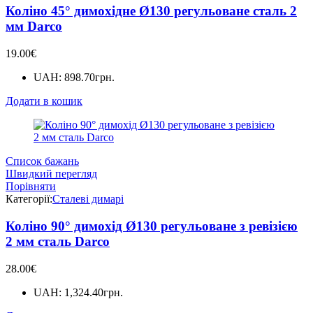
Коліно 45° димохідне Ø130 регульоване сталь 2
мм Darco
19.00
€
UAH
:
898.70грн.
Додати в кошик
Список бажань
Швидкий перегляд
Порівняти
Категорії:
Сталеві димарі
Коліно 90° димохід Ø130 регульоване з ревізією
2 мм сталь Darco
28.00
€
UAH
:
1,324.40грн.