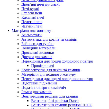
Дров’яні печі для лазні
Печі-кухні
Сталеві печі
Кахельні печі
Пелетні печі
Чавунні печі
Матеріали для монтажу
Анемостати
Автоматика для котлів та камінів
Байпаси для турбін
Ізоляційні матеріали
Дросельні заслонки
Дверки для каміна
Перехідники для подачі холодного повітря
Провітрювачі
Комплектуючі для печей та камінів
Матеріали для водяного контуру
Перехідники для подачі холодного повітря
Підставки під каміни
Подача повітря в камін/піч
Рамки для камінів
Вентиляційні решітки для камінів
Вентиляційні решітки Darco
Вентиляційні камінні решітки HIDE