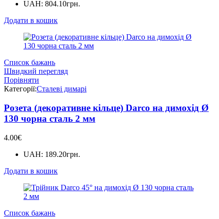
UAH
:
804.10грн.
Додати в кошик
Список бажань
Швидкий перегляд
Порівняти
Категорії:
Сталеві димарі
Розета (декоративне кільце) Darco на димохід Ø
130 чорна сталь 2 мм
4.00
€
UAH
:
189.20грн.
Додати в кошик
Список бажань