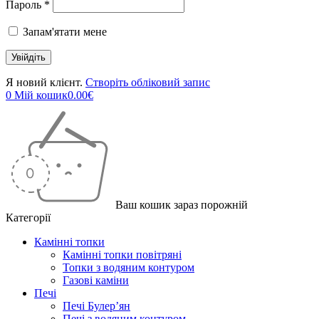
Пароль *
Запам'ятати мене
Я новий клієнт.
Створіть обліковий запис
0
Мій кошик
0.00
€
Ваш кошик зараз порожній
Категорії
Камінні топки
Камінні топки повітряні
Топки з водяним контуром
Газові каміни
Печі
Печі Булер’ян
Печі з водяним контуром