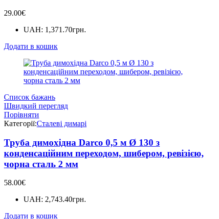
29.00
€
UAH
:
1,371.70грн.
Додати в кошик
Список бажань
Швидкий перегляд
Порівняти
Категорії:
Сталеві димарі
Труба димохідна Darco 0,5 м Ø 130 з
конденсаційним переходом, шибером, ревізією,
чорна сталь 2 мм
58.00
€
UAH
:
2,743.40грн.
Додати в кошик