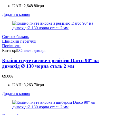
UAH
:
2,648.80грн.
Додати в кошик
Список бажань
Швидкий перегляд
Порівняти
Категорії:
Сталеві димарі
Коліно гнуте високе з ревізією Darco 90° на
димохід Ø 130 чорна сталь 2 мм
69.00
€
UAH
:
3,263.70грн.
Додати в кошик