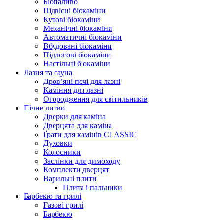
Біопаливо
Підвісні біокаміни
Кутові біокаміни
Механічні біокаміни
Автоматичні біокаміни
Вбудовані біокаміни
Підлогові біокаміни
Настільні біокаміни
Лазня та сауна
Дров’яні печі для лазні
Каміння для лазні
Огородження для світильників
Пічне литво
Дверки для каміна
Дверцята для каміна
Ґрати для камінів CLASSIC
Духовки
Колосники
Заслінки для димоходу
Комплекти дверцят
Варильні плити
Плита і пальники
Барбекю та грилі
Газові грилі
Барбекю