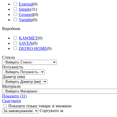
External
(
0
)
Simple
(
31
)
Grouped
(
0
)
Variable
(
0
)
Виробник
KAWMET
(
0
)
SAVEN
(
0
)
DEFRO-HOME
(
0
)
Стекло
Потужність
Діаметр (мм)
Матеріали
Показати
(
31
)
Скасувати
Показати тільки товари зі знижкою
Сортувати за