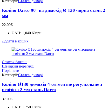
Категорії:
Сталеві димарі
Коліно Darco 90° на димохід Ø 130 чорна сталь 2
мм
22.00
€
UAH
:
1,040.60грн.
Додати в кошик
Список бажань
Швидкий перегляд
Порівняти
Категорії:
Сталеві димарі
Коліно Ø130 димохід 4-сегментне регульоване з
ревізією 2 мм сталь Darco
37.00
€
UAH
:
1,750.10грн.