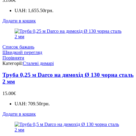
35.00
€
UAH
:
1,655.50грн.
Додати в кошик
Список бажань
Швидкий перегляд
Порівняти
Категорії:
Сталеві димарі
Труба 0,25 м Darco на димохід Ø 130 чорна сталь
2 мм
15.00
€
UAH
:
709.50грн.
Додати в кошик