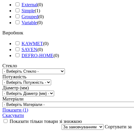
External
(
0
)
Simple
(
1
)
Grouped
(
0
)
Variable
(
0
)
Виробник
KAWMET
(
0
)
SAVEN
(
0
)
DEFRO-HOME
(
0
)
Стекло
Потужність
Діаметр (мм)
Матеріали
Показати
(
1
)
Скасувати
Показати тільки товари зі знижкою
Сортувати за