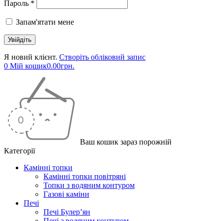
Пароль *
Запам'ятати мене
Я новий клієнт.
Створіть обліковий запис
0
Мій кошик
0.00
грн.
Ваш кошик зараз порожній
Категорії
Камінні топки
Камінні топки повітряні
Топки з водяним контуром
Газові каміни
Печі
Печі Булер’ян
Печі з водяним контуром