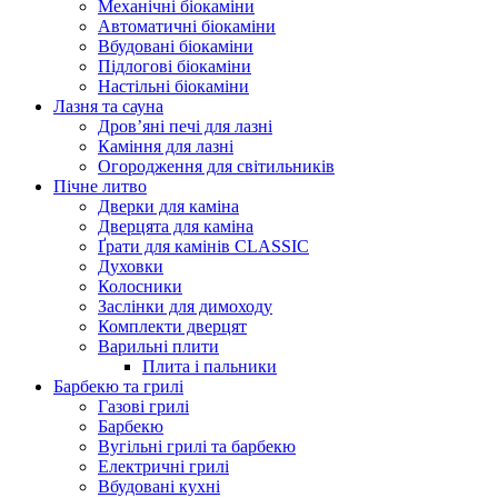
Механічні біокаміни
Автоматичні біокаміни
Вбудовані біокаміни
Підлогові біокаміни
Настільні біокаміни
Лазня та сауна
Дров’яні печі для лазні
Каміння для лазні
Огородження для світильників
Пічне литво
Дверки для каміна
Дверцята для каміна
Ґрати для камінів CLASSIC
Духовки
Колосники
Заслінки для димоходу
Комплекти дверцят
Варильні плити
Плита і пальники
Барбекю та грилі
Газові грилі
Барбекю
Вугільні грилі та барбекю
Електричні грилі
Вбудовані кухні