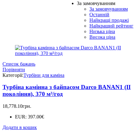
За замовчуванням
За замовчуванням
Останній
Найкращі продажі
Найкращий рейтинг
Низька ціна
Висока ціна
Список бажань
Порівняти
Категорії:
Турбіни для каміна
Турбіна камінна з байпасом Darco BANAN1 (II
покоління), 370 м³/год
18,778.10
грн.
EUR
:
397.00€
Додати в кошик