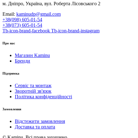
м. Дніпро, Україна, вул. Роберта Лісовського 2
Email:
kaminudp@gmail.com
+38(098) 605-01-54
+38(073) 605-01-54
Tb-icon-brand-facebook
Tb-icon-brand-instagram
Про нас
Магазин Kaminu
Бренди
Підтримка
Сервіс та монтаж
Зворотній зв'язок
Політика конфіденційності
Замовлення
Відстежити замовлення
Доставка та оплата
© Kaminu. Всі права захищено.