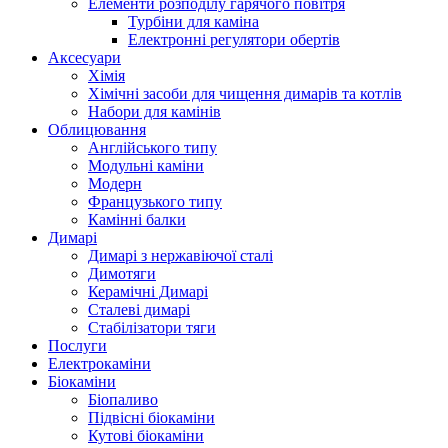
Елементи розподілу гарячого повітря
Турбіни для каміна
Електронні регулятори обертів
Аксесуари
Хімія
Хімічні засоби для чищення димарів та котлів
Набори для камінів
Облицювання
Англійського типу
Модульні каміни
Модерн
Французького типу
Камінні балки
Димарі
Димарі з нержавіючої сталі
Димотяги
Керамічні Димарі
Сталеві димарі
Стабілізатори тяги
Послуги
Електрокаміни
Біокаміни
Біопаливо
Підвісні біокаміни
Кутові біокаміни