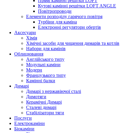
Прямі камінні решітки LOFT
Кутові камінні решітки LOFT ANGLE
Повітропроводи
Елементи розподілу гарячого повітря
Турбіни для каміна
Електронні регулятори обертів
Аксесуари
Хімія
Хімічні засоби для чищення димарів та котлів
Набори для камінів
Облицювання
Англійського типу
Модульні каміни
Модерн
Французького типу
Камінні балки
Димарі
Димарі з нержавіючої сталі
Димотяги
Керамічні Димарі
Сталеві димарі
Стабілізатори тяги
Послуги
Електрокаміни
Біокаміни