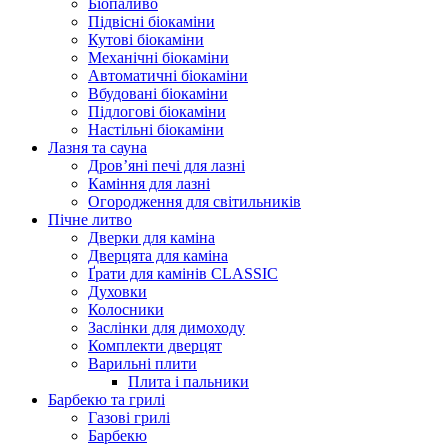
Біопаливо
Підвісні біокаміни
Кутові біокаміни
Механічні біокаміни
Автоматичні біокаміни
Вбудовані біокаміни
Підлогові біокаміни
Настільні біокаміни
Лазня та сауна
Дров’яні печі для лазні
Каміння для лазні
Огородження для світильників
Пічне литво
Дверки для каміна
Дверцята для каміна
Ґрати для камінів CLASSIC
Духовки
Колосники
Заслінки для димоходу
Комплекти дверцят
Варильні плити
Плита і пальники
Барбекю та грилі
Газові грилі
Барбекю