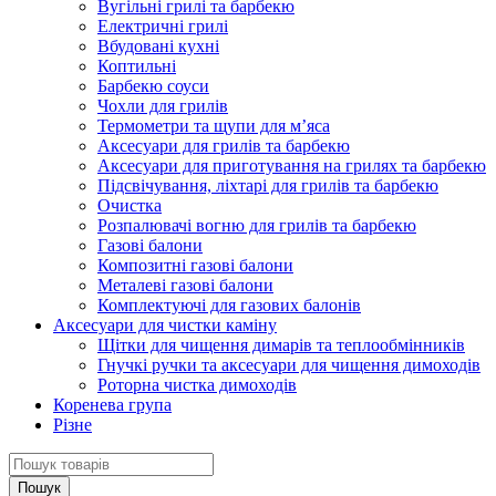
Вугільні грилі та барбекю
Електричні грилі
Вбудовані кухні
Коптильні
Барбекю соуси
Чохли для грилів
Термометри та щупи для м’яса
Аксесуари для грилів та барбекю
Аксесуари для приготування на грилях та барбекю
Підсвічування, ліхтарі для грилів та барбекю
Очистка
Розпалювачі вогню для грилів та барбекю
Газові балони
Композитні газові балони
Металеві газові балони
Комплектуючі для газових балонів
Аксесуари для чистки каміну
Щітки для чищення димарів та теплообмінників
Гнучкі ручки та аксесуари для чищення димоходів
Роторна чистка димоходів
Коренева група
Різне