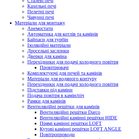
Сталеві печі
Кахельні печі
Пелетні печі
Чавунні печі
Матеріали для монтажу
Анемостати
Автоматика для котлів та камінів
Байпаси для турбін
Ізоляційні матеріали
Дросельні заслонки
Дверки для каміна
Перехідники для подачі холодного повітря
Провітрювачі
Комплектуючі для печей та камінів
Матеріали для водяного контуру
Перехідники для подачі холодного повітря
Підставки під каміни
Подача повітря в камін/піч
Рамки для камінів
Вентиляційні решітки для камінів
Вентиляційні решітки Darco
Вентиляційні камінні решітки HIDE
Прямі камінні решітки LOFT
Кутові камінні решітки LOFT ANGLE
Повітропроводи