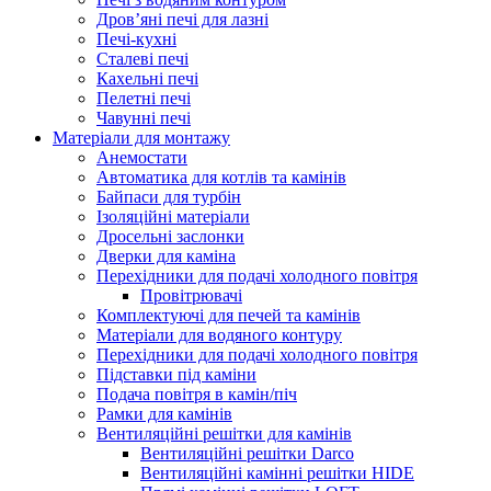
Дров’яні печі для лазні
Печі-кухні
Сталеві печі
Кахельні печі
Пелетні печі
Чавунні печі
Матеріали для монтажу
Анемостати
Автоматика для котлів та камінів
Байпаси для турбін
Ізоляційні матеріали
Дросельні заслонки
Дверки для каміна
Перехідники для подачі холодного повітря
Провітрювачі
Комплектуючі для печей та камінів
Матеріали для водяного контуру
Перехідники для подачі холодного повітря
Підставки під каміни
Подача повітря в камін/піч
Рамки для камінів
Вентиляційні решітки для камінів
Вентиляційні решітки Darco
Вентиляційні камінні решітки HIDE