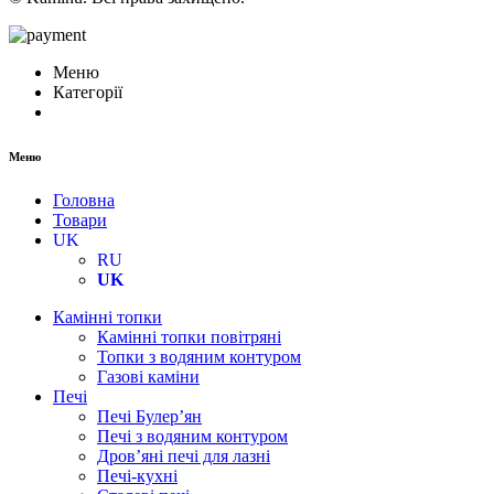
Меню
Категорії
Меню
Головна
Товари
UK
RU
UK
Камінні топки
Камінні топки повітряні
Топки з водяним контуром
Газові каміни
Печі
Печі Булер’ян
Печі з водяним контуром
Дров’яні печі для лазні
Печі-кухні