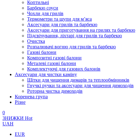
Коптильні
Барбекю соуси
Чохли для грилів
Термометри та щупи для м’яса
Аксесуари для грилів та барбекю
Аксесуари для приготування на грилях та барбекю
Підсвічування, ліхтарі для грилів та барбекю
Очистка
Розпалювачі вогню для грилів та барбекю
Газові балони
Композитні газові балони
Металеві газові балони
Комплектуючі для газових балонів
Аксесуари для чистки каміну
Щітки для чищення димарів та теплообмінників
Гнучкі ручки та аксесуари для чищення димоходів
Роторна чистка димоходів
Коренева група
Різне
0
ЗНИЖКИ
Hot
UAH
EUR