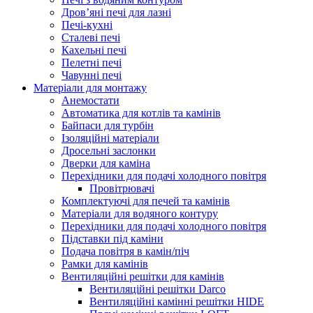
Дров’яні печі для лазні
Печі-кухні
Сталеві печі
Кахельні печі
Пелетні печі
Чавунні печі
Матеріали для монтажу
Анемостати
Автоматика для котлів та камінів
Байпаси для турбін
Ізоляційні матеріали
Дросельні заслонки
Дверки для каміна
Перехідники для подачі холодного повітря
Провітрювачі
Комплектуючі для печей та камінів
Матеріали для водяного контуру
Перехідники для подачі холодного повітря
Підставки під каміни
Подача повітря в камін/піч
Рамки для камінів
Вентиляційні решітки для камінів
Вентиляційні решітки Darco
Вентиляційні камінні решітки HIDE