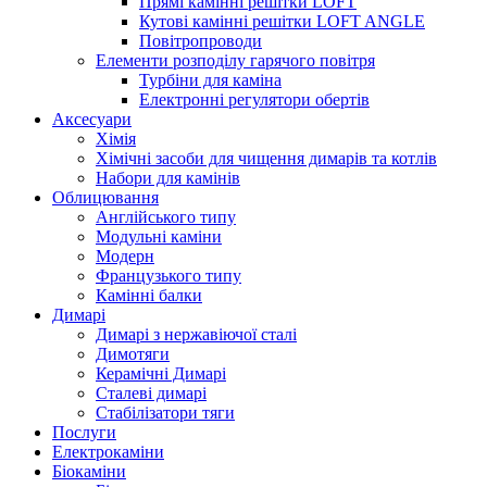
Прямі камінні решітки LOFT
Кутові камінні решітки LOFT ANGLE
Повітропроводи
Елементи розподілу гарячого повітря
Турбіни для каміна
Електронні регулятори обертів
Аксесуари
Хімія
Хімічні засоби для чищення димарів та котлів
Набори для камінів
Облицювання
Англійського типу
Модульні каміни
Модерн
Французького типу
Камінні балки
Димарі
Димарі з нержавіючої сталі
Димотяги
Керамічні Димарі
Сталеві димарі
Стабілізатори тяги
Послуги
Електрокаміни
Біокаміни