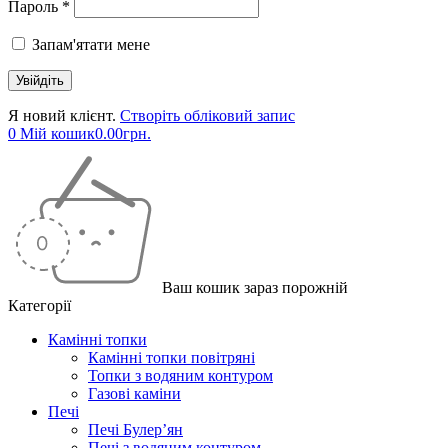
Пароль *
Запам'ятати мене
Я новий клієнт.
Створіть обліковий запис
0
Мій кошик
0.00
грн.
Ваш кошик зараз порожній
Категорії
Камінні топки
Камінні топки повітряні
Топки з водяним контуром
Газові каміни
Печі
Печі Булер’ян
Печі з водяним контуром