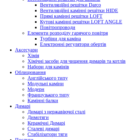
Вентиляційні решітки Darco
Вентиляційні камінні решітки HIDE
Прямі камінні решітки LOFT
Кутові камінні решітки LOFT ANGLE
Повітропроводи
Елементи розподілу гарячого повітря
Турбіни для каміна
Електронні регулятори обертів
Аксесуари
Хімія
Хімічні засоби для чищення димарів та котлів
Набори для камінів
Облицювання
Англійського типу
Модульні каміни
Модерн
Французького типу
Камінні балки
Димарі
Димарі з нержавіючої сталі
Димотяги
Керамічні Димарі
Сталеві димарі
Стабілізатори тяги
Послуги