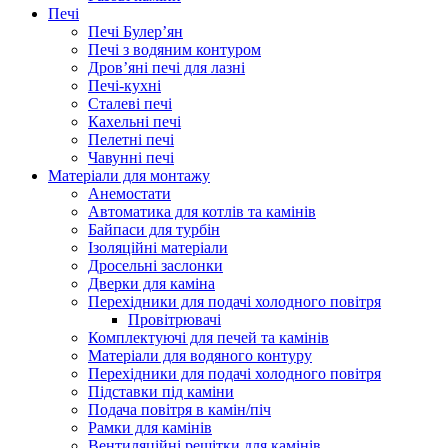
Печі
Печі Булер’ян
Печі з водяним контуром
Дров’яні печі для лазні
Печі-кухні
Сталеві печі
Кахельні печі
Пелетні печі
Чавунні печі
Матеріали для монтажу
Анемостати
Автоматика для котлів та камінів
Байпаси для турбін
Ізоляційні матеріали
Дросельні заслонки
Дверки для каміна
Перехідники для подачі холодного повітря
Провітрювачі
Комплектуючі для печей та камінів
Матеріали для водяного контуру
Перехідники для подачі холодного повітря
Підставки під каміни
Подача повітря в камін/піч
Рамки для камінів
Вентиляційні решітки для камінів