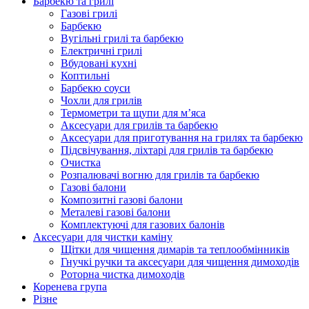
Барбекю та грилі
Газові грилі
Барбекю
Вугільні грилі та барбекю
Електричні грилі
Вбудовані кухні
Коптильні
Барбекю соуси
Чохли для грилів
Термометри та щупи для м’яса
Аксесуари для грилів та барбекю
Аксесуари для приготування на грилях та барбекю
Підсвічування, ліхтарі для грилів та барбекю
Очистка
Розпалювачі вогню для грилів та барбекю
Газові балони
Композитні газові балони
Металеві газові балони
Комплектуючі для газових балонів
Аксесуари для чистки каміну
Щітки для чищення димарів та теплообмінників
Гнучкі ручки та аксесуари для чищення димоходів
Роторна чистка димоходів
Коренева група
Різне