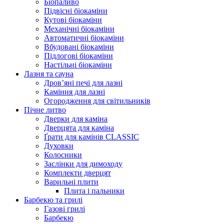
Біопаливо
Підвісні біокаміни
Кутові біокаміни
Механічні біокаміни
Автоматичні біокаміни
Вбудовані біокаміни
Підлогові біокаміни
Настільні біокаміни
Лазня та сауна
Дров’яні печі для лазні
Каміння для лазні
Огородження для світильників
Пічне литво
Дверки для каміна
Дверцята для каміна
Ґрати для камінів CLASSIC
Духовки
Колосники
Заслінки для димоходу
Комплекти дверцят
Варильні плити
Плита і пальники
Барбекю та грилі
Газові грилі
Барбекю