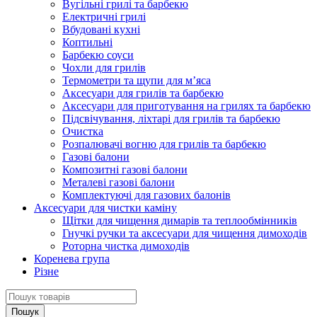
Вугільні грилі та барбекю
Електричні грилі
Вбудовані кухні
Коптильні
Барбекю соуси
Чохли для грилів
Термометри та щупи для м’яса
Аксесуари для грилів та барбекю
Аксесуари для приготування на грилях та барбекю
Підсвічування, ліхтарі для грилів та барбекю
Очистка
Розпалювачі вогню для грилів та барбекю
Газові балони
Композитні газові балони
Металеві газові балони
Комплектуючі для газових балонів
Аксесуари для чистки каміну
Щітки для чищення димарів та теплообмінників
Гнучкі ручки та аксесуари для чищення димоходів
Роторна чистка димоходів
Коренева група
Різне