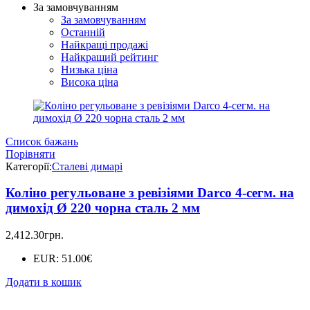
За замовчуванням
За замовчуванням
Останній
Найкращі продажі
Найкращий рейтинг
Низька ціна
Висока ціна
Список бажань
Порівняти
Категорії:
Сталеві димарі
Коліно регульоване з ревізіями Darco 4-сегм. на
димохід Ø 220 чорна сталь 2 мм
2,412.30
грн.
EUR
:
51.00€
Додати в кошик