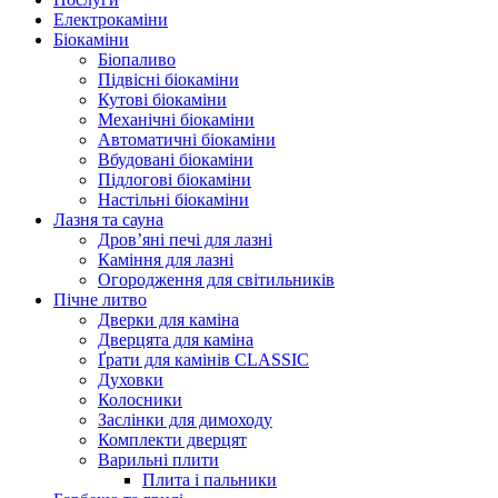
Електрокаміни
Біокаміни
Біопаливо
Підвісні біокаміни
Кутові біокаміни
Механічні біокаміни
Автоматичні біокаміни
Вбудовані біокаміни
Підлогові біокаміни
Настільні біокаміни
Лазня та сауна
Дров’яні печі для лазні
Каміння для лазні
Огородження для світильників
Пічне литво
Дверки для каміна
Дверцята для каміна
Ґрати для камінів CLASSIC
Духовки
Колосники
Заслінки для димоходу
Комплекти дверцят
Варильні плити
Плита і пальники