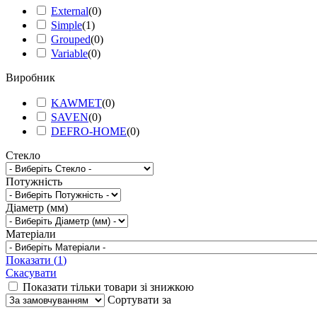
External
(
0
)
Simple
(
1
)
Grouped
(
0
)
Variable
(
0
)
Виробник
KAWMET
(
0
)
SAVEN
(
0
)
DEFRO-HOME
(
0
)
Стекло
Потужність
Діаметр (мм)
Матеріали
Показати
(
1
)
Скасувати
Показати тільки товари зі знижкою
Сортувати за