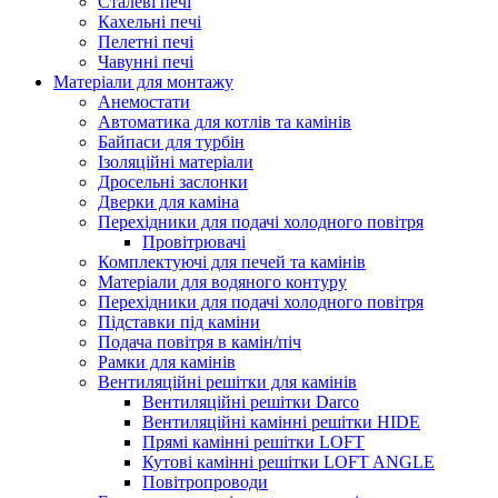
Сталеві печі
Кахельні печі
Пелетні печі
Чавунні печі
Матеріали для монтажу
Анемостати
Автоматика для котлів та камінів
Байпаси для турбін
Ізоляційні матеріали
Дросельні заслонки
Дверки для каміна
Перехідники для подачі холодного повітря
Провітрювачі
Комплектуючі для печей та камінів
Матеріали для водяного контуру
Перехідники для подачі холодного повітря
Підставки під каміни
Подача повітря в камін/піч
Рамки для камінів
Вентиляційні решітки для камінів
Вентиляційні решітки Darco
Вентиляційні камінні решітки HIDE
Прямі камінні решітки LOFT
Кутові камінні решітки LOFT ANGLE
Повітропроводи