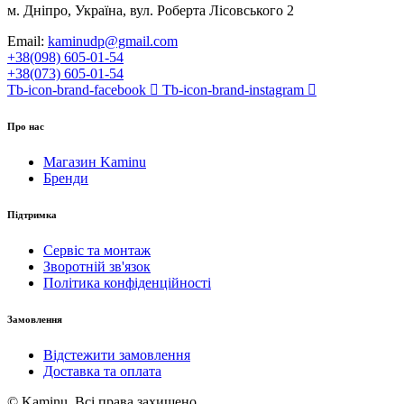
м. Дніпро, Україна, вул. Роберта Лісовського 2
Email:
kaminudp@gmail.com
+38(098) 605-01-54
+38(073) 605-01-54
Tb-icon-brand-facebook
Tb-icon-brand-instagram
Про нас
Магазин Kaminu
Бренди
Підтримка
Сервіс та монтаж
Зворотній зв'язок
Політика конфіденційності
Замовлення
Відстежити замовлення
Доставка та оплата
© Kaminu. Всі права захищено.