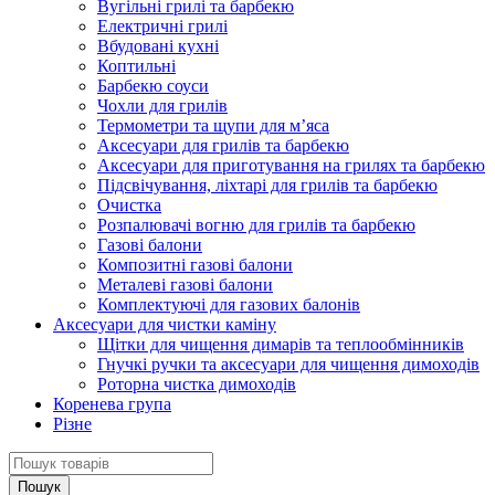
Вугільні грилі та барбекю
Електричні грилі
Вбудовані кухні
Коптильні
Барбекю соуси
Чохли для грилів
Термометри та щупи для м’яса
Аксесуари для грилів та барбекю
Аксесуари для приготування на грилях та барбекю
Підсвічування, ліхтарі для грилів та барбекю
Очистка
Розпалювачі вогню для грилів та барбекю
Газові балони
Композитні газові балони
Металеві газові балони
Комплектуючі для газових балонів
Аксесуари для чистки каміну
Щітки для чищення димарів та теплообмінників
Гнучкі ручки та аксесуари для чищення димоходів
Роторна чистка димоходів
Коренева група
Різне