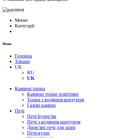
Меню
Категорії
Меню
Головна
Товари
UK
RU
UK
Камінні топки
Камінні топки повітряні
Топки з водяним контуром
Газові каміни
Печі
Печі Булер’ян
Печі з водяним контуром
Дров’яні печі для лазні
Печі-кухні