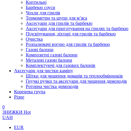
Коптильні
Барбекю соуси
Чохли для грилів
Термометри та щупи для м’яса
Аксесуари для грилів та барбекю
Аксесуари для приготування на грилях та барбекю
Підсвічування, ліхтарі для грилів та барбекю
Очистка
Розпалювачі вогню для грилів та барбекю
Газові балони
Композитні газові балони
Металеві газові балони
Комплектуючі для газових балонів
Аксесуари для чистки каміну
Щітки для чищення димарів та теплообмінників
Гнучкі ручки та аксесуари для чищення димоходів
Роторна чистка димоходів
Коренева група
Різне
0
ЗНИЖКИ
Hot
UAH
EUR