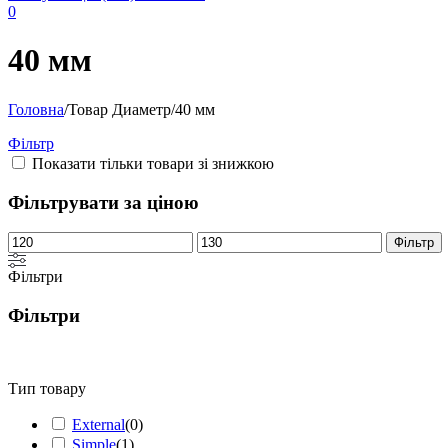
0
40 мм
Головна
/
Товар Диаметр
/
40 мм
Фільтр
Показати тільки товари зі знижкою
Фільтрувати за ціною
Мінімальна
Найбільша
Фільтр
ціна
ціна
Фільтри
Фільтри
Тип товару
External
(
0
)
Simple
(
1
)