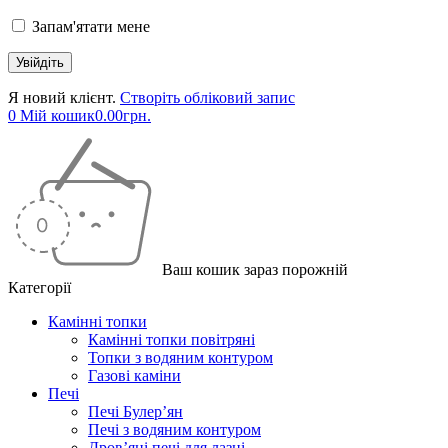
Запам'ятати мене
Я новий клієнт.
Створіть обліковий запис
0
Мій кошик
0.00
грн.
Ваш кошик зараз порожній
Категорії
Камінні топки
Камінні топки повітряні
Топки з водяним контуром
Газові каміни
Печі
Печі Булер’ян
Печі з водяним контуром
Дров’яні печі для лазні