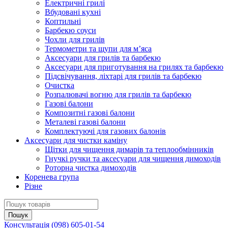
Електричні грилі
Вбудовані кухні
Коптильні
Барбекю соуси
Чохли для грилів
Термометри та щупи для м’яса
Аксесуари для грилів та барбекю
Аксесуари для приготування на грилях та барбекю
Підсвічування, ліхтарі для грилів та барбекю
Очистка
Розпалювачі вогню для грилів та барбекю
Газові балони
Композитні газові балони
Металеві газові балони
Комплектуючі для газових балонів
Аксесуари для чистки каміну
Щітки для чищення димарів та теплообмінників
Гнучкі ручки та аксесуари для чищення димоходів
Роторна чистка димоходів
Коренева група
Різне
Консультація
(098) 605-01-54