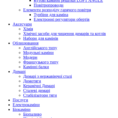
Кутові камінні решітки LOFT ANGLE
Повітропроводи
Елементи розподілу гарячого повітря
Турбіни для каміна
Електронні регулятори обертів
Аксесуари
Хімія
Хімічні засоби для чищення димарів та котлів
Набори для камінів
Облицювання
Англійського типу
Модульні каміни
Модерн
Французького типу
Камінні балки
Димарі
Димарі з нержавіючої сталі
Димотяги
Керамічні Димарі
Сталеві димарі
Стабілізатори тяги
Послуги
Електрокаміни
Біокаміни
Біопаливо