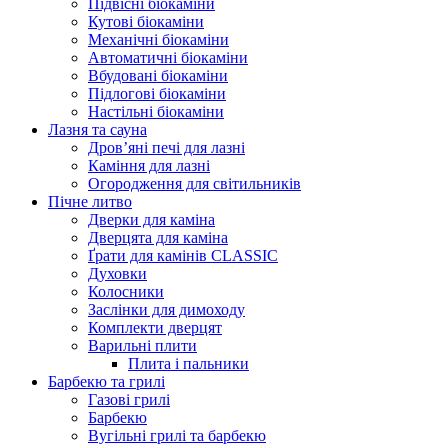
Підвісні біокаміни
Кутові біокаміни
Механічні біокаміни
Автоматичні біокаміни
Вбудовані біокаміни
Підлогові біокаміни
Настільні біокаміни
Лазня та сауна
Дров’яні печі для лазні
Каміння для лазні
Огородження для світильників
Пічне литво
Дверки для каміна
Дверцята для каміна
Ґрати для камінів CLASSIC
Духовки
Колосники
Заслінки для димоходу
Комплекти дверцят
Варильні плити
Плита і пальники
Барбекю та грилі
Газові грилі
Барбекю
Вугільні грилі та барбекю