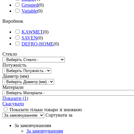
Grouped
(
0
)
Variable
(
0
)
Виробник
KAWMET
(
0
)
SAVEN
(
0
)
DEFRO-HOME
(
0
)
Стекло
Потужність
Діаметр (мм)
Матеріали
Показати
(
1
)
Скасувати
Показати тільки товари зі знижкою
Сортувати за
За замовчуванням
За замовчуванням