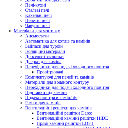
Печі-кухні
Сталеві печі
Кахельні печі
Пелетні печі
Чавунні печі
Матеріали для монтажу
Анемостати
Автоматика для котлів та камінів
Байпаси для турбін
Ізоляційні матеріали
Дросельні заслонки
Дверки для каміна
Перехідники для подачі холодного повітря
Провітрювачі
Комплектуючі для печей та камінів
Матеріали для водяного контуру
Перехідники для подачі холодного повітря
Підставки під каміни
Подача повітря в камін/піч
Рамки для камінів
Вентиляційні решітки для камінів
Вентиляційні решітки Darco
Вентиляційні камінні решітки HIDE
Прямі камінні решітки LOFT